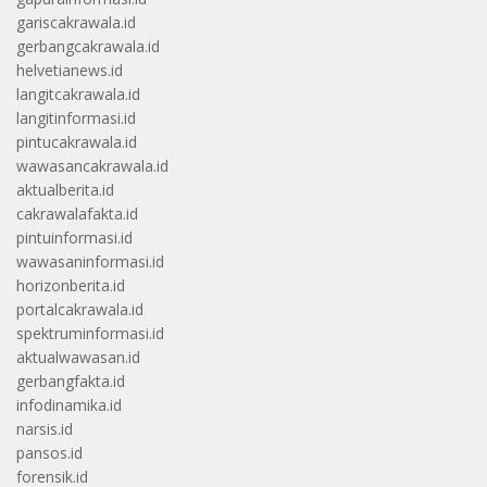
gariscakrawala.id
gerbangcakrawala.id
helvetianews.id
langitcakrawala.id
langitinformasi.id
pintucakrawala.id
wawasancakrawala.id
aktualberita.id
cakrawalafakta.id
pintuinformasi.id
wawasaninformasi.id
horizonberita.id
portalcakrawala.id
spektruminformasi.id
aktualwawasan.id
gerbangfakta.id
infodinamika.id
narsis.id
pansos.id
forensik.id