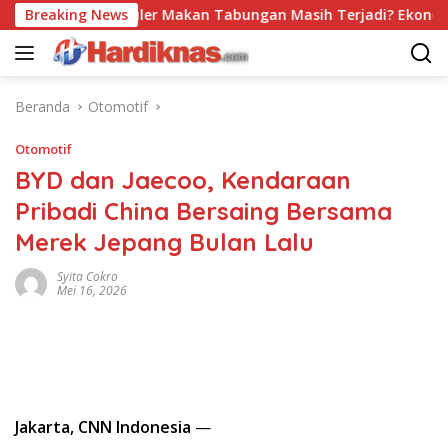
Langsung
Trend Populer Makan Tabungan Masih Terjadi? Ekonom Menyo
Breaking News
ke
konten
Beranda
Otomotif
Otomotif
BYD dan Jaecoo, Kendaraan
Pribadi China Bersaing Bersama
Merek Jepang Bulan Lalu
Syita Cokro
Mei 16, 2026
Jakarta, CNN Indonesia
—