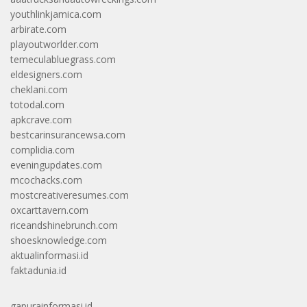
youthlinkjamica.com
arbirate.com
playoutworlder.com
temeculabluegrass.com
eldesigners.com
cheklani.com
totodal.com
apkcrave.com
bestcarinsurancewsa.com
complidia.com
eveningupdates.com
mcochacks.com
mostcreativeresumes.com
oxcarttavern.com
riceandshinebrunch.com
shoesknowledge.com
aktualinformasi.id
faktadunia.id
gapurainformasi.id