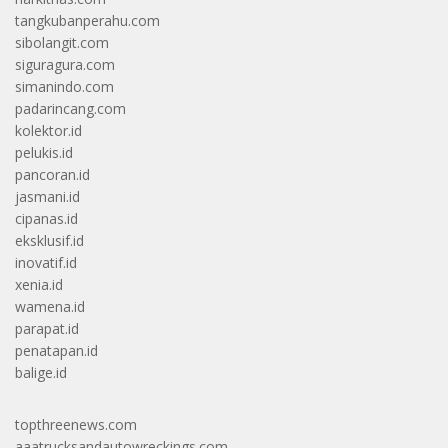
tangkubanperahu.com
sibolangit.com
siguragura.com
simanindo.com
padarincang.com
kolektor.id
pelukis.id
pancoran.id
jasmani.id
cipanas.id
eksklusif.id
inovatif.id
xenia.id
wamena.id
parapat.id
penatapan.id
balige.id
topthreenews.com
aaatrucksandautowreckings.com