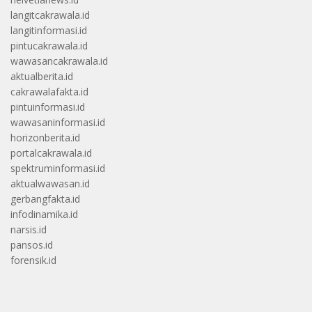
langitcakrawala.id
langitinformasi.id
pintucakrawala.id
wawasancakrawala.id
aktualberita.id
cakrawalafakta.id
pintuinformasi.id
wawasaninformasi.id
horizonberita.id
portalcakrawala.id
spektruminformasi.id
aktualwawasan.id
gerbangfakta.id
infodinamika.id
narsis.id
pansos.id
forensik.id