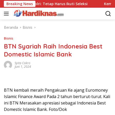
Langsung
npa Tes, Polri: Tetap Harus Ikuti Seleksi
Breaking News
Kemenpar Dor
ke
konten
Beranda
Bisnis
Bisnis
BTN Syariah Raih Indonesia Best
Domestic Islamic Bank
Syita Cokro
Juni 1, 2024
BTN kembali meraih Pengakuan Ke ajang Euromoney
Islamic Finance Award Pada 2 tahun berturut-turut. Kali
ini BTN Merasakan apresiasi sebagai Indonesia Best
Domestic Islamic Bank. Foto/Dok