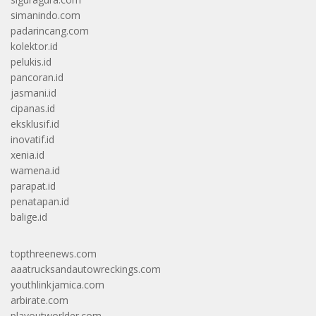
simanindo.com
padarincang.com
kolektor.id
pelukis.id
pancoran.id
jasmani.id
cipanas.id
eksklusif.id
inovatif.id
xenia.id
wamena.id
parapat.id
penatapan.id
balige.id
topthreenews.com
aaatrucksandautowreckings.com
youthlinkjamica.com
arbirate.com
playoutworlder.com