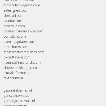
temeculabluegrass.com
eldesigners.com
cheklani.com
totodal.com
apkcrave.com
bestcarinsurancewsa.com
complidia.com
eveningupdates.com
mcochacks.com
mostcreativeresumes.com
oxcarttavern.com
riceandshinebrunch.com
shoesknowledge.com
aktualinformasi.id
faktadunia.id
gapurainformasi.id
gariscakrawala.id
gerbangcakrawala.id
helvetianews.id