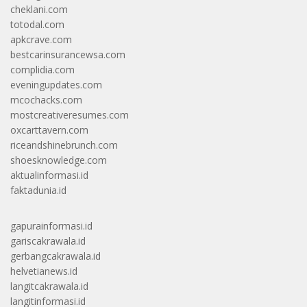
cheklani.com
totodal.com
apkcrave.com
bestcarinsurancewsa.com
complidia.com
eveningupdates.com
mcochacks.com
mostcreativeresumes.com
oxcarttavern.com
riceandshinebrunch.com
shoesknowledge.com
aktualinformasi.id
faktadunia.id
gapurainformasi.id
gariscakrawala.id
gerbangcakrawala.id
helvetianews.id
langitcakrawala.id
langitinformasi.id