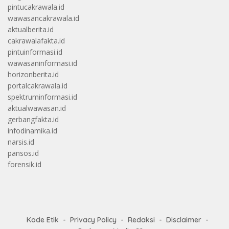
pintucakrawala.id
wawasancakrawala.id
aktualberita.id
cakrawalafakta.id
pintuinformasi.id
wawasaninformasi.id
horizonberita.id
portalcakrawala.id
spektruminformasi.id
aktualwawasan.id
gerbangfakta.id
infodinamika.id
narsis.id
pansos.id
forensik.id
Kode Etik
Privacy Policy
Redaksi
Disclaimer