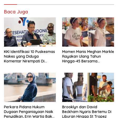
Baca Juga
KKI Identifikasi 10 Puskesmas
Momen Manis Meghan Markle
Nakes yang Diduga
Rayakan Ulang Tahun
Komentar Nirempati Di
Hingga-45 Bersama
Pasien BPJS
Pengeran Harry
Perkara Pidana Hukum
Brooklyn dan David
Dugaan Penganiayaan Naik
Beckham Nyaris Bertemu Di
Penyidikan, Erin Wartia Bakal
Liburan Hingga St Tropez