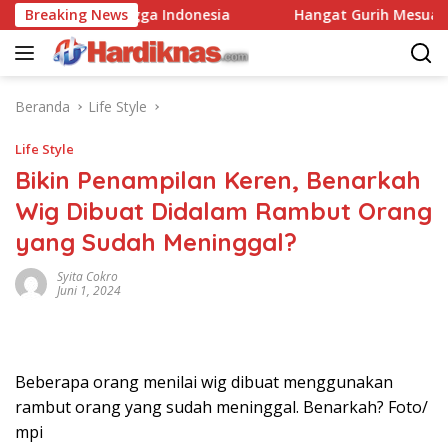
Langsung
anegara Hingga Indonesia
Breaking News
Hangat Gurih Mesua Siram C
ke
konten
Beranda
Life Style
Life Style
Bikin Penampilan Keren, Benarkah
Wig Dibuat Didalam Rambut Orang
yang Sudah Meninggal?
Syita Cokro
Juni 1, 2024
Beberapa orang menilai wig dibuat menggunakan
rambut orang yang sudah meninggal. Benarkah? Foto/
mpi