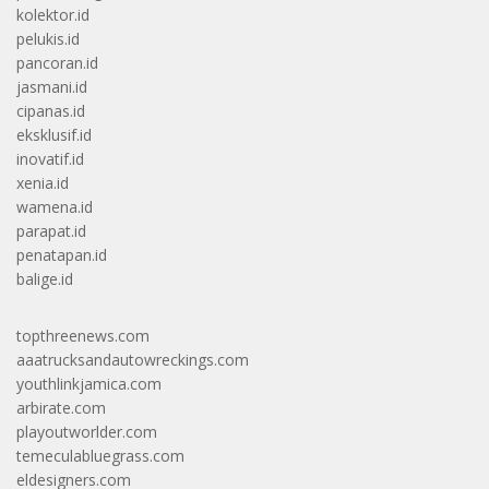
kolektor.id
pelukis.id
pancoran.id
jasmani.id
cipanas.id
eksklusif.id
inovatif.id
xenia.id
wamena.id
parapat.id
penatapan.id
balige.id
topthreenews.com
aaatrucksandautowreckings.com
youthlinkjamica.com
arbirate.com
playoutworlder.com
temeculabluegrass.com
eldesigners.com