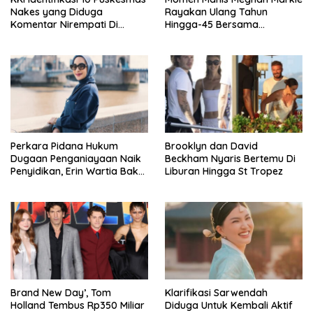
Nakes yang Diduga
Rayakan Ulang Tahun
Komentar Nirempati Di
Hingga-45 Bersama
Pasien BPJS
Pengeran Harry
Perkara Pidana Hukum
Brooklyn dan David
Dugaan Penganiayaan Naik
Beckham Nyaris Bertemu Di
Penyidikan, Erin Wartia Bakal
Liburan Hingga St Tropez
Diperiksa
Brand New Day’, Tom
Klarifikasi Sarwendah
Holland Tembus Rp350 Miliar
Diduga Untuk Kembali Aktif