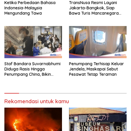
Ketika Perbedaan Bahasa
TransNusa Resmi Layani
Indonesia-Malaysia
Jakarta-Bangkok, Siap
Mengundang Tawa
Bawa Turis Mancanegara
Hingga Indonesia
Staf Bandara Suvarnabhumi
Penumpang Terhisap Keluar
Diduga Rasis Hingga
Jendela, Maskapai Sebut
Penumpang China, Bikin
Pesawat Tetap Teraman
Gestur Mata Sipit
Rekomendasi untuk kamu