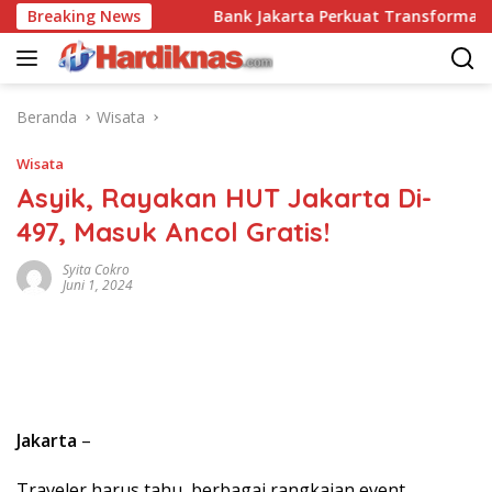
Langsung
ai Disrupsi
Breaking News
Bank Jakarta Perkuat Transformasi Digita
ke
konten
Beranda
Wisata
Wisata
Asyik, Rayakan HUT Jakarta Di-
497, Masuk Ancol Gratis!
Syita Cokro
Juni 1, 2024
Jakarta
–
Traveler harus tahu, berbagai rangkaian event