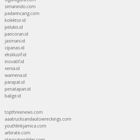
simanindo.com
padarincang.com
kolektor.id
pelukis.id
pancoran.id
jasmani.id
cipanas.id
eksklusif.id
inovatif.id
xenia.id
wamena.id
parapat.id
penatapan.id
balige.id
topthreenews.com
aaatrucksandautowreckings.com
youthlinkjamica.com
arbirate.com
playoutworlder.com