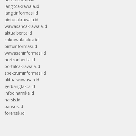
langitcakrawala.id
langitinformasi.id
pintucakrawala.id
wawasancakrawala.id
aktualberita.id
cakrawalafakta.id
pintuinformasi.id
wawasaninformasi.id
horizonberita.id
portalcakrawala.id
spektruminformasi.id
aktualwawasan.id
gerbangfakta.id
infodinamika.id
narsis.id
pansos.id
forensik.id