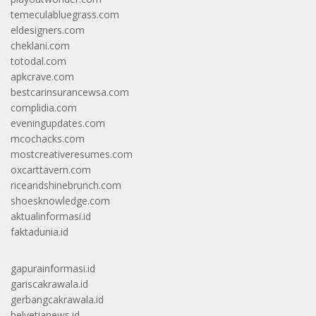
temeculabluegrass.com
eldesigners.com
cheklani.com
totodal.com
apkcrave.com
bestcarinsurancewsa.com
complidia.com
eveningupdates.com
mcochacks.com
mostcreativeresumes.com
oxcarttavern.com
riceandshinebrunch.com
shoesknowledge.com
aktualinformasi.id
faktadunia.id
gapurainformasi.id
gariscakrawala.id
gerbangcakrawala.id
helvetianews.id