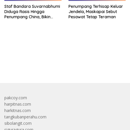
Staf Bandara Suvarnabhumi
Penumpang Terhisap Keluar
Diduga Rasis Hingga
Jendela, Maskapai Sebut
Penumpang China, Bikin
Pesawat Tetap Teraman
Gestur Mata Sipit
bandar besar starlight princess1000 bagi bonus
pakcoy.com
harpitnas.com
harkitnas.com
tangkubanperahu.com
sibolangit.com
siguragura.com