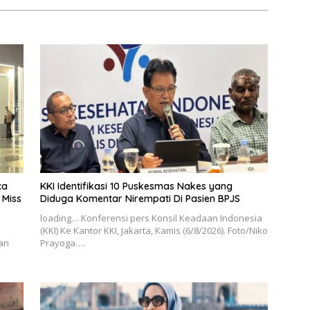
ca
KKI Identifikasi 10 Puskesmas Nakes yang
 Miss
Diduga Komentar Nirempati Di Pasien BPJS
loading… Konferensi pers Konsil Keadaan Indonesia
(KKI) Ke Kantor KKI, Jakarta, Kamis (6/8/2026). Foto/Niko
an
Prayoga….