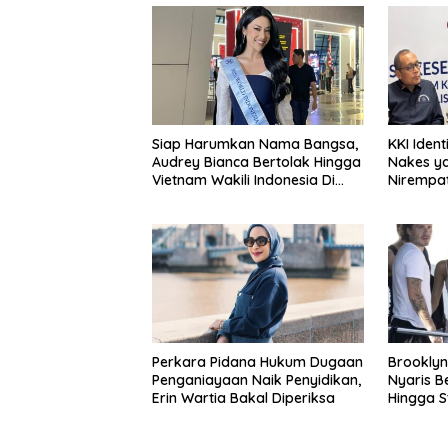
Siap Harumkan Nama Bangsa,
KKI Ident
Audrey Bianca Bertolak Hingga
Nakes y
Vietnam Wakili Indonesia Di
Nirempat
Miss World 2026
Perkara Pidana Hukum Dugaan
Brookly
Penganiayaan Naik Penyidikan,
Nyaris B
Erin Wartia Bakal Diperiksa
Hingga S