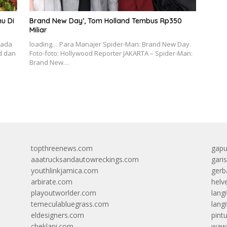
u Di
Brand New Day’, Tom Holland Tembus Rp350
Miliar
rada
loading… Para Manajer Spider-Man: Brand New Day.
d dan
Foto-foto: Hollywood Reporter JAKARTA – Spider-Man:
Brand New…
topthreenews.com
gapu
aaatrucksandautowreckings.com
gari
youthlinkjamica.com
gerb
arbirate.com
helv
playoutworlder.com
lang
temeculabluegrass.com
langi
eldesigners.com
pint
cheklani.com
wawa