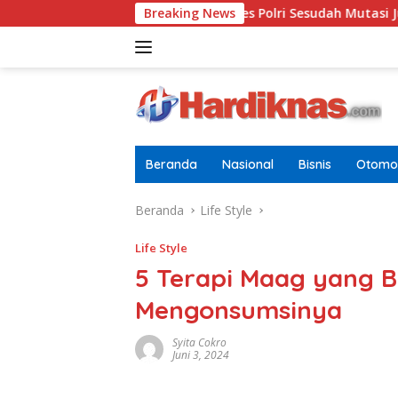
Langsung
rigjen Terbaru Di Pusdokkes Polri Sesudah Mutasi Juli 2026
Breaking News
ke
konten
Beranda
Nasional
Bisnis
Otomot
Beranda
Life Style
Life Style
5 Terapi Maag yang B
Mengonsumsinya
Syita Cokro
Juni 3, 2024