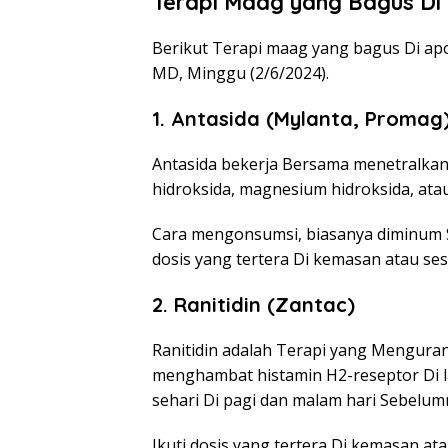
Terapi Maag yang Bagus Di
Berikut Terapi maag yang bagus Di ap
MD, Minggu (2/6/2024).
1. Antasida (Mylanta, Promag
Antasida bekerja Bersama menetralka
hidroksida, magnesium hidroksida, at
Cara mengonsumsi, biasanya diminum S
dosis yang tertera Di kemasan atau ses
2. Ranitidin (Zantac)
Ranitidin adalah Terapi yang Mengura
menghambat histamin H2-reseptor Di la
sehari Di pagi dan malam hari Sebelu
Ikuti dosis yang tertera Di kemasan ata