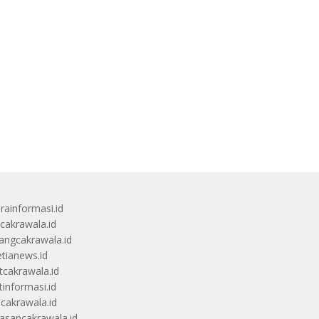
rainformasi.id
scakrawala.id
angcakrawala.id
etianews.id
itcakrawala.id
tinformasi.id
ucakrawala.id
sancakrawala.id