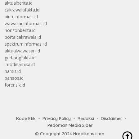
aktualberita.id
cakrawalafakta.id
pintuinformasi.id
wawasaninformasi.id
horizonberita.id
portalcakrawala.id
spektruminformasi.id
aktualwawasan.id
gerbangfakta.id
infodinamika.id
narsis.id
pansos.id
forensik.id
Kode Etik
Privacy Policy
Redaksi
Disclaimer
Pedoman Media Siber
© Copyright 2024
Hardiknas.com