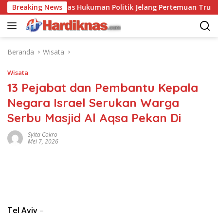
Langsung
ina Saling Balas Hukuman Politik Jelang Pertemuan Trump dan 
Breaking News
ke
konten
Beranda
Wisata
Wisata
13 Pejabat dan Pembantu Kepala
Negara Israel Serukan Warga
Serbu Masjid Al Aqsa Pekan Di
Syita Cokro
Mei 7, 2026
Tel Aviv
–