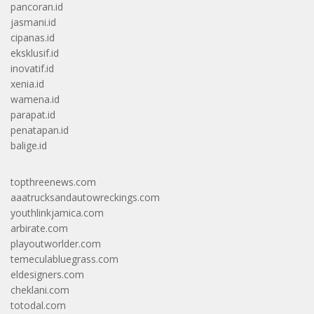
pancoran.id
jasmani.id
cipanas.id
eksklusif.id
inovatif.id
xenia.id
wamena.id
parapat.id
penatapan.id
balige.id
topthreenews.com
aaatrucksandautowreckings.com
youthlinkjamica.com
arbirate.com
playoutworlder.com
temeculabluegrass.com
eldesigners.com
cheklani.com
totodal.com