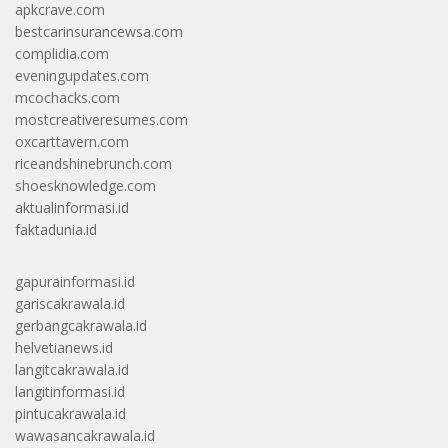
apkcrave.com
bestcarinsurancewsa.com
complidia.com
eveningupdates.com
mcochacks.com
mostcreativeresumes.com
oxcarttavern.com
riceandshinebrunch.com
shoesknowledge.com
aktualinformasi.id
faktadunia.id
gapurainformasi.id
gariscakrawala.id
gerbangcakrawala.id
helvetianews.id
langitcakrawala.id
langitinformasi.id
pintucakrawala.id
wawasancakrawala.id