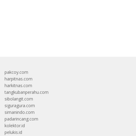
bandar besar starlight princess1000 bagi bonus
pakcoy.com
harpitnas.com
harkitnas.com
tangkubanperahu.com
sibolangit.com
siguragura.com
simanindo.com
padarincang.com
kolektor.id
pelukis.id