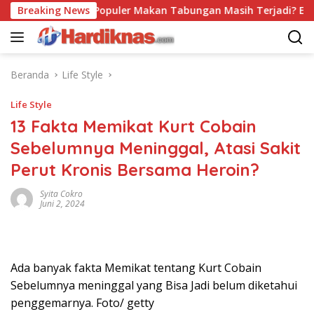
Langsung
Breaking News
Trend Populer Makan Tabungan Masih Terjadi? Ekonom 
ke
konten
Beranda
Life Style
Life Style
13 Fakta Memikat Kurt Cobain
Sebelumnya Meninggal, Atasi Sakit
Perut Kronis Bersama Heroin?
Syita Cokro
Juni 2, 2024
Ada banyak fakta Memikat tentang Kurt Cobain
Sebelumnya meninggal yang Bisa Jadi belum diketahui
penggemarnya. Foto/ getty