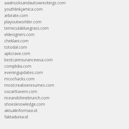
aaatrucksandautowreckings.com
youthlinkjamica.com
arbirate.com
playoutworlder.com
temeculabluegrass.com
eldesigners.com
cheklani.com
totodal.com
apkcrave.com
bestcarinsurancewsa.com
complidia.com
eveningupdates.com
mcochacks.com
mostcreativeresumes.com
oxcarttavern.com
riceandshinebrunch.com
shoesknowledge.com
aktualinformasi.id
faktadunia.id