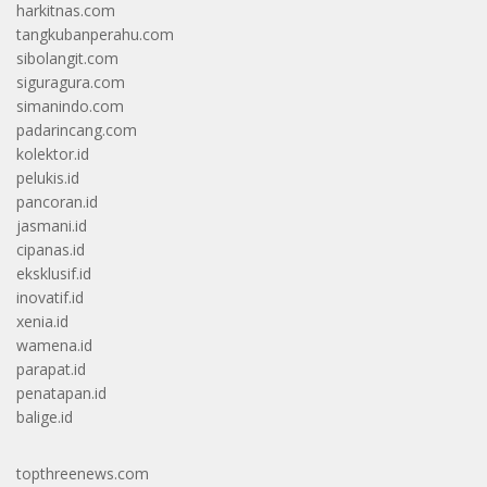
harkitnas.com
tangkubanperahu.com
sibolangit.com
siguragura.com
simanindo.com
padarincang.com
kolektor.id
pelukis.id
pancoran.id
jasmani.id
cipanas.id
eksklusif.id
inovatif.id
xenia.id
wamena.id
parapat.id
penatapan.id
balige.id
topthreenews.com