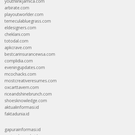
youthlinkjamica.com
arbirate.com
playoutworlder.com
temeculabluegrass.com
eldesigners.com
cheklani.com
totodal.com
apkcrave.com
bestcarinsurancewsa.com
complidia.com
eveningupdates.com
mcochacks.com
mostcreativeresumes.com
oxcarttavern.com
riceandshinebrunch.com
shoesknowledge.com
aktualinformasi.id
faktadunia.id
gapurainformasi.id