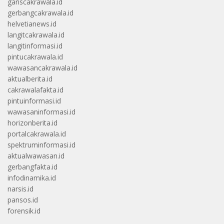
gariscakrawala.id
gerbangcakrawala.id
helvetianews.id
langitcakrawala.id
langitinformasi.id
pintucakrawala.id
wawasancakrawala.id
aktualberita.id
cakrawalafakta.id
pintuinformasi.id
wawasaninformasi.id
horizonberita.id
portalcakrawala.id
spektruminformasi.id
aktualwawasan.id
gerbangfakta.id
infodinamika.id
narsis.id
pansos.id
forensik.id