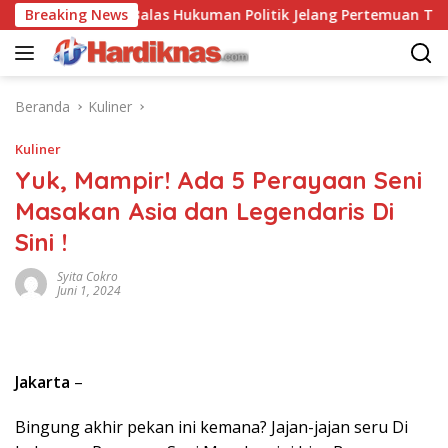
Langsung
hina Saling Balas Hukuman Politik Jelang Pertemuan Trump dan 
Breaking News
ke
konten
Beranda
Kuliner
Kuliner
Yuk, Mampir! Ada 5 Perayaan Seni
Masakan Asia dan Legendaris Di
Sini !
Syita Cokro
Juni 1, 2024
Jakarta
–
Bingung akhir pekan ini kemana? Jajan-jajan seru Di