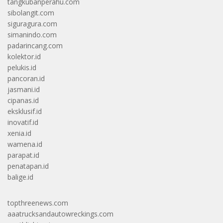
tangkubanperahu.com
sibolangit.com
siguragura.com
simanindo.com
padarincang.com
kolektor.id
pelukis.id
pancoran.id
jasmani.id
cipanas.id
eksklusif.id
inovatif.id
xenia.id
wamena.id
parapat.id
penatapan.id
balige.id
topthreenews.com
aaatrucksandautowreckings.com