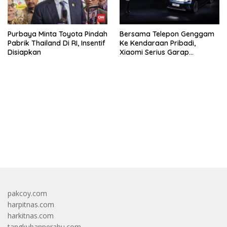
Purbaya Minta Toyota Pindah
Bersama Telepon Genggam
Pabrik Thailand Di RI, Insentif
Ke Kendaraan Pribadi,
Disiapkan
Xiaomi Serius Garap
Kendaraan Ke-3
bandar besar starlight princess1000 bagi bonus
pakcoy.com
harpitnas.com
harkitnas.com
tangkubanperahu.com