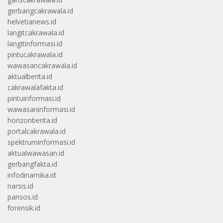
gerbangcakrawala.id
helvetianews.id
langitcakrawala.id
langitinformasi.id
pintucakrawala.id
wawasancakrawala.id
aktualberita.id
cakrawalafakta.id
pintuinformasi.id
wawasaninformasi.id
horizonberita.id
portalcakrawala.id
spektruminformasi.id
aktualwawasan.id
gerbangfakta.id
infodinamika.id
narsis.id
pansos.id
forensik.id