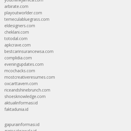
arbirate.com
playoutworlder.com
temeculabluegrass.com
eldesigners.com
cheklani.com
totodal.com
apkcrave.com
bestcarinsurancewsa.com
complidia.com
eveningupdates.com
mcochacks.com
mostcreativeresumes.com
oxcarttavern.com
riceandshinebrunch.com
shoesknowledge.com
aktualinformasi.id
faktadunia.id
gapurainformasi.id
gariscakrawala.id