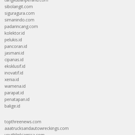
sibolangit.com
siguragura.com
simanindo.com
padarincang.com
kolektor.id
pelukis.id
pancoran.id
jasmani.id
cipanas.id
eksklusif.id
inovatif.id
xenia.id
wamena.id
parapat.id
penatapan.id
balige.id
topthreenews.com
aaatrucksandautowreckings.com
youthlinkjamica.com