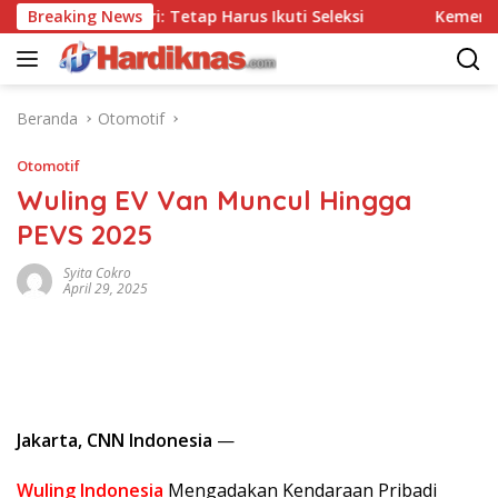
Langsung
Tes, Polri: Tetap Harus Ikuti Seleksi
Breaking News
Kemenpar Dorong
ke
konten
Beranda
Otomotif
Otomotif
Wuling EV Van Muncul Hingga
PEVS 2025
Syita Cokro
April 29, 2025
Jakarta, CNN Indonesia
—
Wuling Indonesia
Mengadakan Kendaraan Pribadi