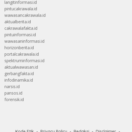
langitinformasi.id
pintucakrawala.id
wawasancakrawala.id
aktualberita.id
cakrawalafakta.id
pintuinformasi.id
wawasaninformasi.id
horizonberita.id
portalcakrawala.id
spektruminformasi.id
aktualwawasan.id
gerbangfakta.id
infodinamika.id
narsis.id
pansos.id
forensik.id
Kode Etik
Privacy Policy
Redaksi
Disclaimer