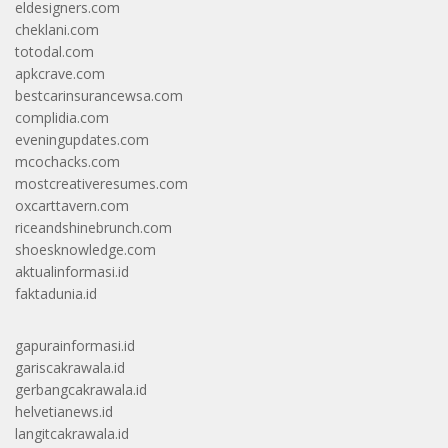
eldesigners.com
cheklani.com
totodal.com
apkcrave.com
bestcarinsurancewsa.com
complidia.com
eveningupdates.com
mcochacks.com
mostcreativeresumes.com
oxcarttavern.com
riceandshinebrunch.com
shoesknowledge.com
aktualinformasi.id
faktadunia.id
gapurainformasi.id
gariscakrawala.id
gerbangcakrawala.id
helvetianews.id
langitcakrawala.id