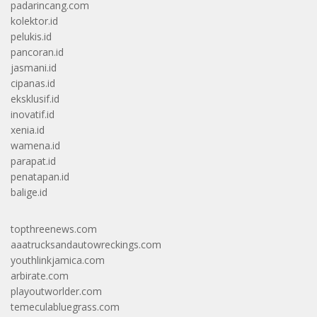
padarincang.com
kolektor.id
pelukis.id
pancoran.id
jasmani.id
cipanas.id
eksklusif.id
inovatif.id
xenia.id
wamena.id
parapat.id
penatapan.id
balige.id
topthreenews.com
aaatrucksandautowreckings.com
youthlinkjamica.com
arbirate.com
playoutworlder.com
temeculabluegrass.com