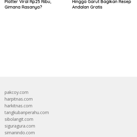
Platter Viral Rp25 Ribu,
Hingga Garut Bagikan Resep
Gimana Rasanya?
Andalan Gratis
bandar besar starlight princess1000 bagi bonus
pakcoy.com
harpitnas.com
harkitnas.com
tangkubanperahu.com
sibolangit.com
siguragura.com
simanindo.com