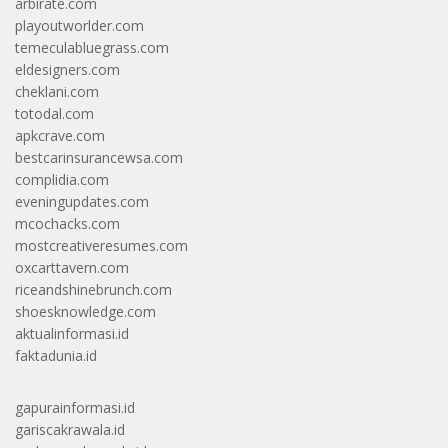
arbirate.com
playoutworlder.com
temeculabluegrass.com
eldesigners.com
cheklani.com
totodal.com
apkcrave.com
bestcarinsurancewsa.com
complidia.com
eveningupdates.com
mcochacks.com
mostcreativeresumes.com
oxcarttavern.com
riceandshinebrunch.com
shoesknowledge.com
aktualinformasi.id
faktadunia.id
gapurainformasi.id
gariscakrawala.id