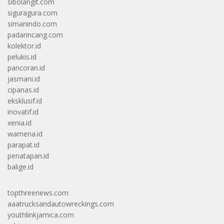
sibolangit.com
siguragura.com
simanindo.com
padarincang.com
kolektor.id
pelukis.id
pancoran.id
jasmani.id
cipanas.id
eksklusif.id
inovatif.id
xenia.id
wamena.id
parapat.id
penatapan.id
balige.id
topthreenews.com
aaatrucksandautowreckings.com
youthlinkjamica.com