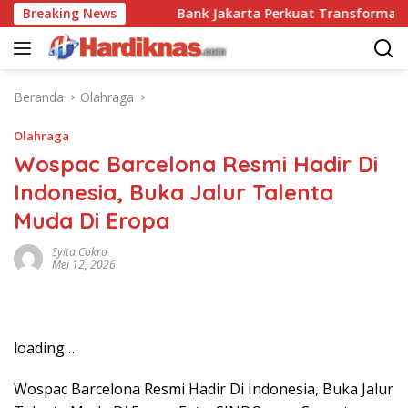
Langsung
adai Disrupsi
Breaking News
Bank Jakarta Perkuat Transformasi Digi
ke
konten
Beranda
Olahraga
Olahraga
Wospac Barcelona Resmi Hadir Di
Indonesia, Buka Jalur Talenta
Muda Di Eropa
Syita Cokro
Mei 12, 2026
loading…
Wospac Barcelona Resmi Hadir Di Indonesia, Buka Jalur