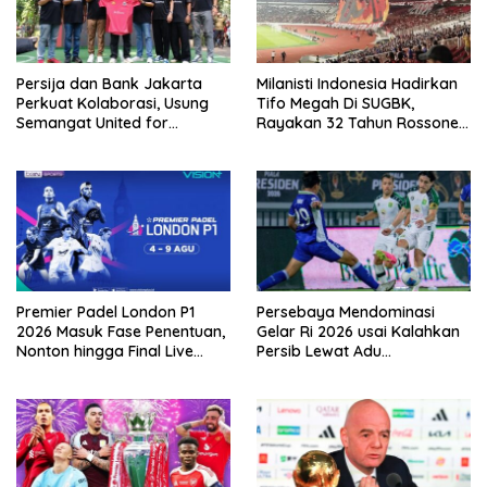
Persija dan Bank Jakarta
Milanisti Indonesia Hadirkan
Perkuat Kolaborasi, Usung
Tifo Megah Di SUGBK,
Semangat United for
Rayakan 32 Tahun Rossoneri
Jakarta Bangun Ekosistem
Kembali Di Tanah Air
Digital
Premier Padel London P1
Persebaya Mendominasi
2026 Masuk Fase Penentuan,
Gelar Ri 2026 usai Kalahkan
Nonton hingga Final Live
Persib Lewat Adu
Pemutaran Online Di VISION+
Pembatasan