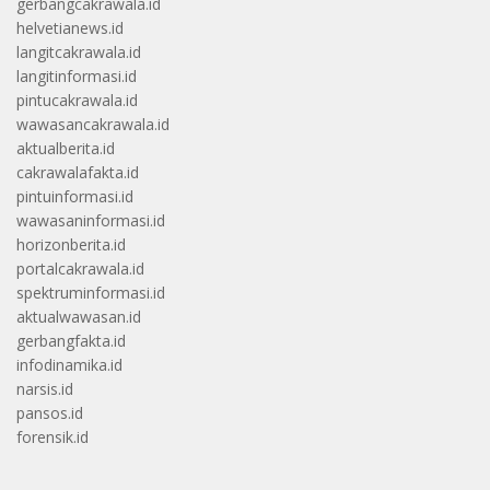
gerbangcakrawala.id
helvetianews.id
langitcakrawala.id
langitinformasi.id
pintucakrawala.id
wawasancakrawala.id
aktualberita.id
cakrawalafakta.id
pintuinformasi.id
wawasaninformasi.id
horizonberita.id
portalcakrawala.id
spektruminformasi.id
aktualwawasan.id
gerbangfakta.id
infodinamika.id
narsis.id
pansos.id
forensik.id