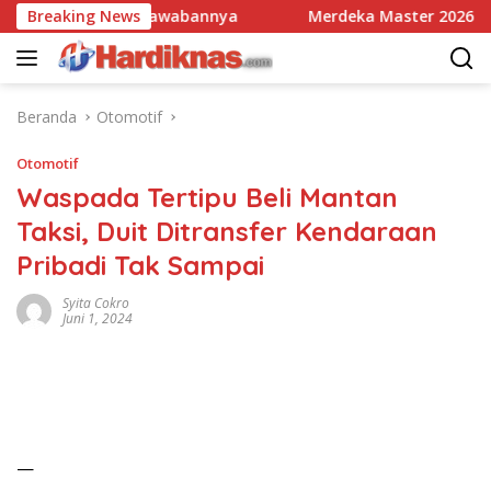
Langsung
donesia? Ini Jawabannya
Breaking News
Merdeka Master 2026 Tegaskan
ke
konten
Beranda
Otomotif
Otomotif
Waspada Tertipu Beli Mantan
Taksi, Duit Ditransfer Kendaraan
Pribadi Tak Sampai
Syita Cokro
Juni 1, 2024
—