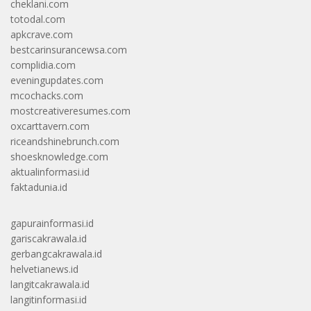
cheklani.com
totodal.com
apkcrave.com
bestcarinsurancewsa.com
complidia.com
eveningupdates.com
mcochacks.com
mostcreativeresumes.com
oxcarttavern.com
riceandshinebrunch.com
shoesknowledge.com
aktualinformasi.id
faktadunia.id
gapurainformasi.id
gariscakrawala.id
gerbangcakrawala.id
helvetianews.id
langitcakrawala.id
langitinformasi.id