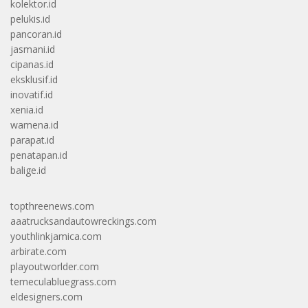
kolektor.id
pelukis.id
pancoran.id
jasmani.id
cipanas.id
eksklusif.id
inovatif.id
xenia.id
wamena.id
parapat.id
penatapan.id
balige.id
topthreenews.com
aaatrucksandautowreckings.com
youthlinkjamica.com
arbirate.com
playoutworlder.com
temeculabluegrass.com
eldesigners.com