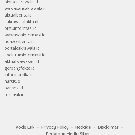
pintucakrawala.id
wawasancakrawala.id
aktualberita.id
cakrawalafakta.id
pintuinformasi.id
wawasaninformasi.id
horizonberita.id
portalcakrawala.id
spektruminformasi.id
aktualwawasan.id
gerbangfakta.id
infodinamika.id
narsis.id
pansos.id
forensik.id
Kode Etik
Privacy Policy
Redaksi
Disclaimer
Pedoman Media Siber