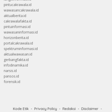
pintucakrawala.id
wawasancakrawala.id
aktualberita.id
cakrawalafakta.id
pintuinformasi.id
wawasaninformasi.id
horizonberita.id
portalcakrawala.id
spektruminformasi.id
aktualwawasan.id
gerbangfakta.id
infodinamika.id
narsis.id
pansos.id
forensik.id
Kode Etik
Privacy Policy
Redaksi
Disclaimer