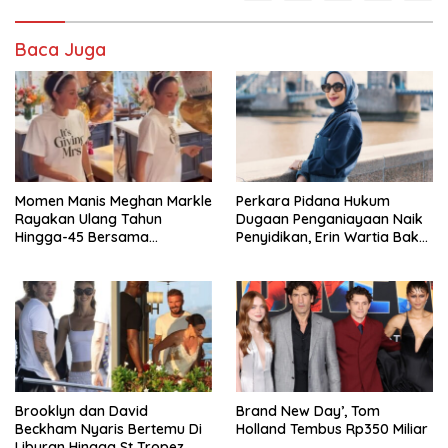
Baca Juga
Momen Manis Meghan Markle
Perkara Pidana Hukum
Rayakan Ulang Tahun
Dugaan Penganiayaan Naik
Hingga-45 Bersama
Penyidikan, Erin Wartia Bakal
Pengeran Harry
Diperiksa
Brooklyn dan David
Brand New Day’, Tom
Beckham Nyaris Bertemu Di
Holland Tembus Rp350 Miliar
Liburan Hingga St Tropez