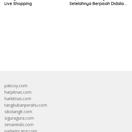
Live Shopping
Setelahnya Berpisah Didalam
Wardatina Mawa
bandar besar starlight princess1000 bagi bonus
pakcoy.com
harpitnas.com
harkitnas.com
tangkubanperahu.com
sibolangit.com
siguragura.com
simanindo.com
padarincang.com