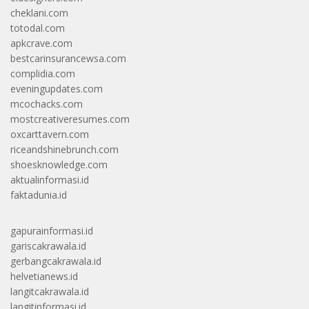
cheklani.com
totodal.com
apkcrave.com
bestcarinsurancewsa.com
complidia.com
eveningupdates.com
mcochacks.com
mostcreativeresumes.com
oxcarttavern.com
riceandshinebrunch.com
shoesknowledge.com
aktualinformasi.id
faktadunia.id
gapurainformasi.id
gariscakrawala.id
gerbangcakrawala.id
helvetianews.id
langitcakrawala.id
langitinformasi.id