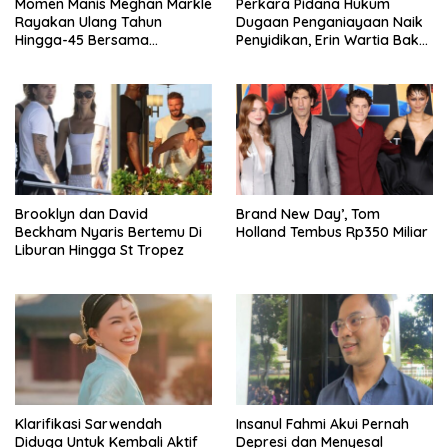
Momen Manis Meghan Markle
Perkara Pidana Hukum
Rayakan Ulang Tahun
Dugaan Penganiayaan Naik
Hingga-45 Bersama
Penyidikan, Erin Wartia Bakal
Pengeran Harry
Diperiksa
Brooklyn dan David
Brand New Day’, Tom
Beckham Nyaris Bertemu Di
Holland Tembus Rp350 Miliar
Liburan Hingga St Tropez
Klarifikasi Sarwendah
Insanul Fahmi Akui Pernah
Diduga Untuk Kembali Aktif
Depresi dan Menyesal