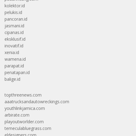
kolektor.id
pelukis.id
pancoran.id
jasmani.id
cipanas.id
eksklusif.id
inovatif.id
xenia.id
wamena.id
parapat.id
penatapan.id
balige.id
topthreenews.com
aaatrucksandautowreckings.com
youthlinkjamica.com
arbirate.com
playoutworlder.com
temeculabluegrass.com
eldesigners.com