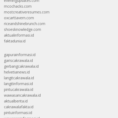
eveningupdates.com
mcochacks.com
mostcreativeresumes.com
oxcarttavern.com
riceandshinebrunch.com
shoesknowledge.com
aktualinformasi.id
faktadunia.id
gapurainformasi.id
gariscakrawala.id
gerbangcakrawala.id
helvetianews.id
langitcakrawala.id
langitinformasi.id
pintucakrawala.id
wawasancakrawala.id
aktualberita.id
cakrawalafakta.id
pintuinformasi.id