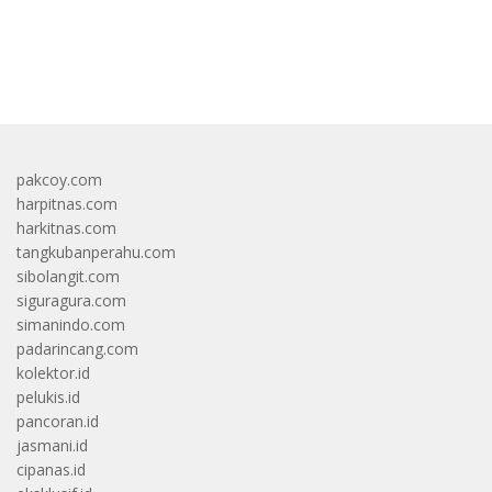
bandar besar starlight princess1000 bagi bonus
pakcoy.com
harpitnas.com
harkitnas.com
tangkubanperahu.com
sibolangit.com
siguragura.com
simanindo.com
padarincang.com
kolektor.id
pelukis.id
pancoran.id
jasmani.id
cipanas.id