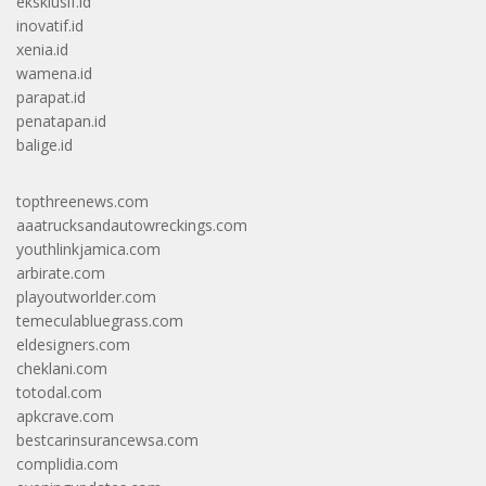
eksklusif.id
inovatif.id
xenia.id
wamena.id
parapat.id
penatapan.id
balige.id
topthreenews.com
aaatrucksandautowreckings.com
youthlinkjamica.com
arbirate.com
playoutworlder.com
temeculabluegrass.com
eldesigners.com
cheklani.com
totodal.com
apkcrave.com
bestcarinsurancewsa.com
complidia.com