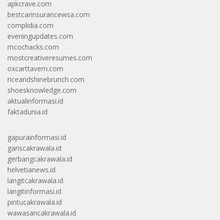
apkcrave.com
bestcarinsurancewsa.com
complidia.com
eveningupdates.com
mcochacks.com
mostcreativeresumes.com
oxcarttavern.com
riceandshinebrunch.com
shoesknowledge.com
aktualinformasi.id
faktadunia.id
gapurainformasi.id
gariscakrawala.id
gerbangcakrawala.id
helvetianews.id
langitcakrawala.id
langitinformasi.id
pintucakrawala.id
wawasancakrawala.id