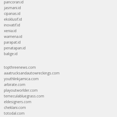
pancoran.id
jasmani.id
cipanas.id
eksklusif.id
inovatif.id
xenia.id
wamena.id
parapat.id
penatapan.id
balige.id
topthreenews.com
aaatrucksandautowreckings.com
youthlinkjamica.com
arbirate.com
playoutworlder.com
temeculabluegrass.com
eldesigners.com
cheklani.com
totodal.com