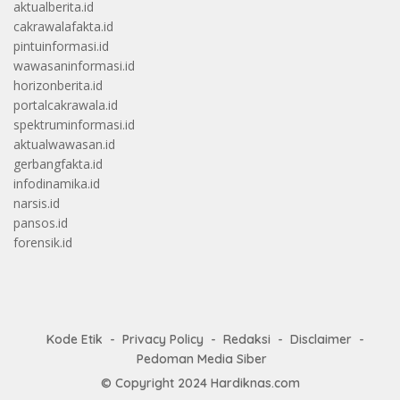
aktualberita.id
cakrawalafakta.id
pintuinformasi.id
wawasaninformasi.id
horizonberita.id
portalcakrawala.id
spektruminformasi.id
aktualwawasan.id
gerbangfakta.id
infodinamika.id
narsis.id
pansos.id
forensik.id
Kode Etik
Privacy Policy
Redaksi
Disclaimer
Pedoman Media Siber
© Copyright 2024
Hardiknas.com