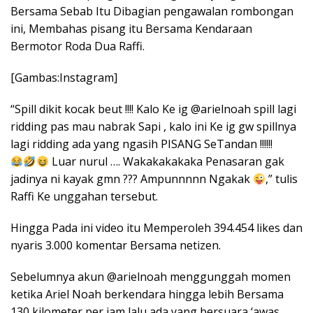
Bersama Sebab Itu Dibagian pengawalan rombongan
ini, Membahas pisang itu Bersama Kendaraan
Bermotor Roda Dua Raffi.
[Gambas:Instagram]
“Spill dikit kocak beut !!!! Kalo Ke ig @arielnoah spill lagi
ridding pas mau nabrak Sapi , kalo ini Ke ig gw spillnya
lagi ridding ada yang ngasih PISANG SeTandan !!!!!!
Luar nurul …. Wakakakakaka Penasaran gak
jadinya ni kayak gmn ??? Ampunnnnn Ngakak
,” tulis
Raffi Ke unggahan tersebut.
Hingga Pada ini video itu Memperoleh 394.454 likes dan
nyaris 3.000 komentar Bersama netizen.
Sebelumnya akun @arielnoah menggunggah momen
ketika Ariel Noah berkendara hingga lebih Bersama
130 kilometer per jam lalu ada yang bersuara ‘awas