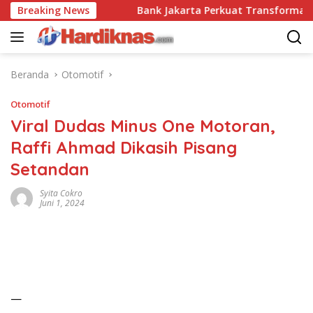
Langsung
ai Disrupsi
Breaking News
Bank Jakarta Perkuat Transformasi Digita
ke
konten
Beranda
Otomotif
Otomotif
Viral Dudas Minus One Motoran,
Raffi Ahmad Dikasih Pisang
Setandan
Syita Cokro
Juni 1, 2024
—