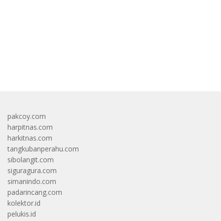
bandar besar starlight princess1000 bagi bonus
pakcoy.com
harpitnas.com
harkitnas.com
tangkubanperahu.com
sibolangit.com
siguragura.com
simanindo.com
padarincang.com
kolektor.id
pelukis.id