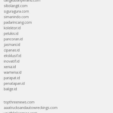
tangkubanperahu.com
sibolangit.com
siguragura.com
simanindo.com
padarincang.com
kolektor.id
pelukis.id
pancoran.id
jasmani.id
cipanas.id
eksklusif.id
inovatif.id
xenia.id
wamena.id
parapat.id
penatapan.id
balige.id
topthreenews.com
aaatrucksandautowreckings.com