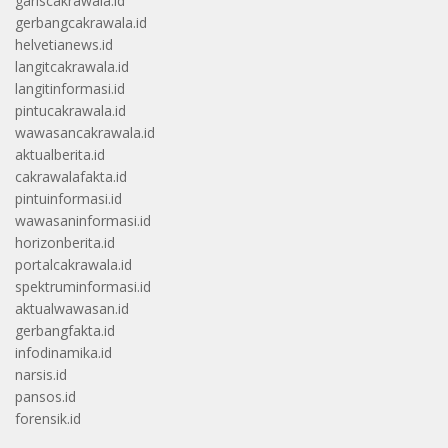
gariscakrawala.id
gerbangcakrawala.id
helvetianews.id
langitcakrawala.id
langitinformasi.id
pintucakrawala.id
wawasancakrawala.id
aktualberita.id
cakrawalafakta.id
pintuinformasi.id
wawasaninformasi.id
horizonberita.id
portalcakrawala.id
spektruminformasi.id
aktualwawasan.id
gerbangfakta.id
infodinamika.id
narsis.id
pansos.id
forensik.id