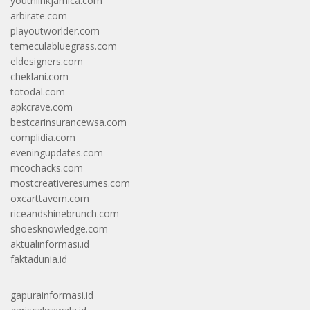
youthlinkjamica.com
arbirate.com
playoutworlder.com
temeculabluegrass.com
eldesigners.com
cheklani.com
totodal.com
apkcrave.com
bestcarinsurancewsa.com
complidia.com
eveningupdates.com
mcochacks.com
mostcreativeresumes.com
oxcarttavern.com
riceandshinebrunch.com
shoesknowledge.com
aktualinformasi.id
faktadunia.id
gapurainformasi.id