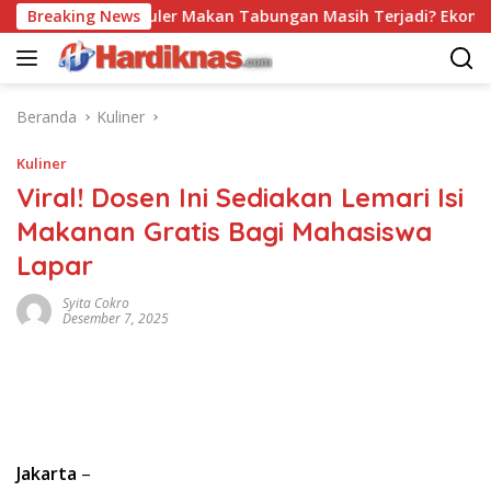
Langsung
Trend Populer Makan Tabungan Masih Terjadi? Ekonom Menyor
Breaking News
ke
konten
Beranda
Kuliner
Kuliner
Viral! Dosen Ini Sediakan Lemari Isi
Makanan Gratis Bagi Mahasiswa
Lapar
Syita Cokro
Desember 7, 2025
Jakarta
–