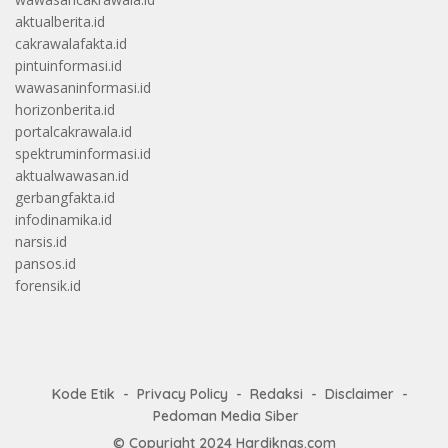
aktualberita.id
cakrawalafakta.id
pintuinformasi.id
wawasaninformasi.id
horizonberita.id
portalcakrawala.id
spektruminformasi.id
aktualwawasan.id
gerbangfakta.id
infodinamika.id
narsis.id
pansos.id
forensik.id
Kode Etik
Privacy Policy
Redaksi
Disclaimer
Pedoman Media Siber
© Copyright 2024
Hardiknas.com