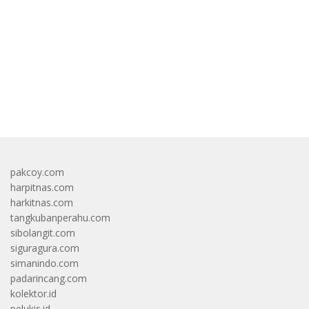
bandar besar starlight princess1000 bagi bonus
pakcoy.com
harpitnas.com
harkitnas.com
tangkubanperahu.com
sibolangit.com
siguragura.com
simanindo.com
padarincang.com
kolektor.id
pelukis.id