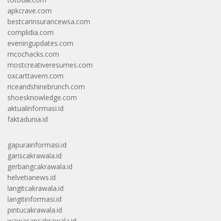
apkcrave.com
bestcarinsurancewsa.com
complidia.com
eveningupdates.com
mcochacks.com
mostcreativeresumes.com
oxcarttavern.com
riceandshinebrunch.com
shoesknowledge.com
aktualinformasi.id
faktadunia.id
gapurainformasi.id
gariscakrawala.id
gerbangcakrawala.id
helvetianews.id
langitcakrawala.id
langitinformasi.id
pintucakrawala.id
wawasancakrawala.id