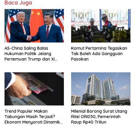
Baca Juga
AS-China Saling Balas
Komut Pertamina Tegaskan
Hukuman Politik Jelang
Tak Boleh Ada Gangguan
Pertemuan Trump dan Xi
Pasokan
Jinping
Trend Populer Makan
Milenial Borong Surat Utang
Tabungan Masih Terjadi?
Ritel ORI030, Pemerintah
Ekonom Menyoroti Dinamika
Raup Rp40 Triliun
Simpanan Nasabah