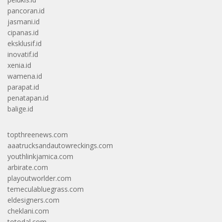
pancoran.id
jasmani.id
cipanas.id
eksklusif.id
inovatif.id
xenia.id
wamena.id
parapat.id
penatapan.id
balige.id
topthreenews.com
aaatrucksandautowreckings.com
youthlinkjamica.com
arbirate.com
playoutworlder.com
temeculabluegrass.com
eldesigners.com
cheklani.com
totodal.com