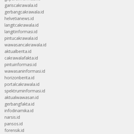
gariscakrawala.id
gerbangcakrawala.id
helvetianews.id
langitcakrawala.id
langitinformasi.id
pintucakrawala.id
wawasancakrawala.id
aktualberita.id
cakrawalafakta.id
pintuinformasi.id
wawasaninformasi.id
horizonberita.id
portalcakrawala.id
spektruminformasi.id
aktualwawasan.id
gerbangfakta.id
infodinamika.id
narsis.id
pansos.id
forensik.id