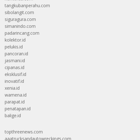
tangkubanperahu.com
sibolangit.com
siguragura.com
simanindo.com
padarincang.com
kolektor.id
pelukis.id
pancoran.id
jasmani.id
cipanas.id
eksklusif.id
inovatif.id
xenia.id
wamena.id
parapat.id
penatapan.id
balige.id
topthreenews.com
aaatrucksandautowreckings.com