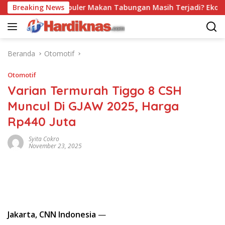
Langsung
Trend Populer Makan Tabungan Masih Terjadi? Ekonom Men
Breaking News
ke
konten
Beranda
Otomotif
Otomotif
Varian Termurah Tiggo 8 CSH
Muncul Di GJAW 2025, Harga
Rp440 Juta
Syita Cokro
November 23, 2025
Jakarta, CNN Indonesia
—