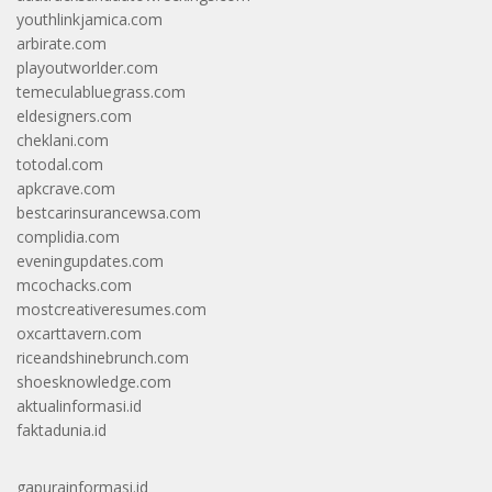
youthlinkjamica.com
arbirate.com
playoutworlder.com
temeculabluegrass.com
eldesigners.com
cheklani.com
totodal.com
apkcrave.com
bestcarinsurancewsa.com
complidia.com
eveningupdates.com
mcochacks.com
mostcreativeresumes.com
oxcarttavern.com
riceandshinebrunch.com
shoesknowledge.com
aktualinformasi.id
faktadunia.id
gapurainformasi.id