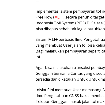
—
Implementasi sistem pembayaran tol no
Free Flow (
MLFF
) secara penuh ditarge
Indonesia Toll System (RITS) Di Selas
bisa dihapus sebab tak lagi dibutuhkan
Sistem MLFF berbasis Ilmu Pengetahuan
yang membuat User jalan tol bisa kelu
Bagi melakukan pembayaran seperti c
ini.
Agar bisa melakukan transaksi pembayar
Genggam bernama Cantas yang disediaka
tersedia dan dikatakan Untuk Untuk ma
Inisiatif ini membuat User memasang Al
Ilmu Pengetahuan GNSS bakal membaca 
Telepon Genggam masuk jalan tol maka 