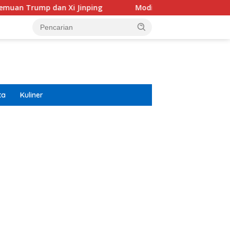
 Jinping
Modifikasi Ayla Vintage dan Gran Max Retro 
ta
Kuliner
ar besar starlight princess1000 bagi bonus