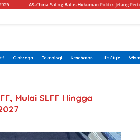
na Saling Balas Hukuman Politik Jelang Pertemuan Trump dan Xi
if
Olahraga
Teknologi
Kesehatan
Life Style
Wisa
band
F, Mulai SLFF Hingga
 2027