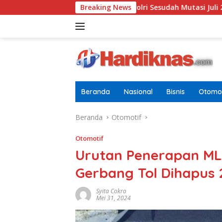
Langsung
baru Di Pusdokkes Polri Sesudah Mutasi Juli 2026
Breaking News
AS-Chi
ke
konten
Beranda
Nasional
Bisnis
Otomot
Beranda
Otomotif
Otomotif
Urutan Penerapan MLF
Gerbang Tol Dihapus
Syita Cokro
Mei 31, 2024