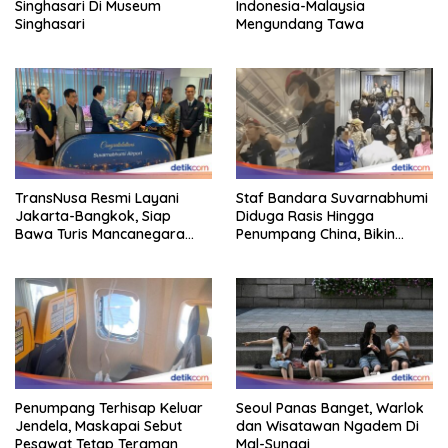
Singhasari Di Museum
Indonesia-Malaysia
Singhasari
Mengundang Tawa
TransNusa Resmi Layani
Staf Bandara Suvarnabhumi
Jakarta-Bangkok, Siap
Diduga Rasis Hingga
Bawa Turis Mancanegara
Penumpang China, Bikin
Hingga Indonesia
Gestur Mata Sipit
Penumpang Terhisap Keluar
Seoul Panas Banget, Warlok
Jendela, Maskapai Sebut
dan Wisatawan Ngadem Di
Pesawat Tetap Teraman
Mal-Sungai