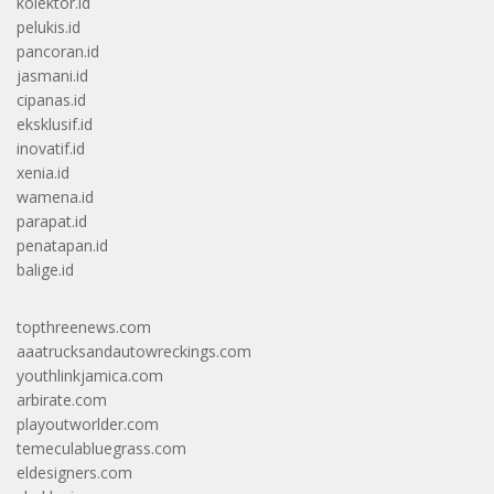
kolektor.id
pelukis.id
pancoran.id
jasmani.id
cipanas.id
eksklusif.id
inovatif.id
xenia.id
wamena.id
parapat.id
penatapan.id
balige.id
topthreenews.com
aaatrucksandautowreckings.com
youthlinkjamica.com
arbirate.com
playoutworlder.com
temeculabluegrass.com
eldesigners.com