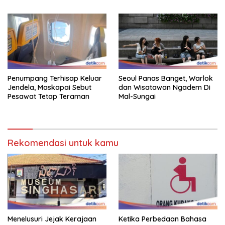
Hingga Indonesia
Gestur Mata Sipit
Penumpang Terhisap Keluar
Seoul Panas Banget, Warlok
Jendela, Maskapai Sebut
dan Wisatawan Ngadem Di
Pesawat Tetap Teraman
Mal-Sungai
Rekomendasi untuk kamu
Menelusuri Jejak Kerajaan
Ketika Perbedaan Bahasa