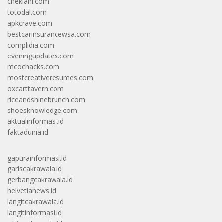
cheklani.com
totodal.com
apkcrave.com
bestcarinsurancewsa.com
complidia.com
eveningupdates.com
mcochacks.com
mostcreativeresumes.com
oxcarttavern.com
riceandshinebrunch.com
shoesknowledge.com
aktualinformasi.id
faktadunia.id
gapurainformasi.id
gariscakrawala.id
gerbangcakrawala.id
helvetianews.id
langitcakrawala.id
langitinformasi.id