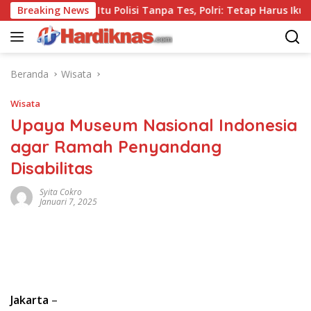
Langsung
am Sebab Itu Polisi Tanpa Tes, Polri: Tetap Harus Ikuti Seleksi
Breaking News
ke
konten
Beranda
Wisata
Wisata
Upaya Museum Nasional Indonesia
agar Ramah Penyandang
Disabilitas
Syita Cokro
Januari 7, 2025
Jakarta
–