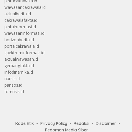
pintucakrawala.id
wawasancakrawala.id
aktualberita.id
cakrawalafakta.id
pintuinformasi.id
wawasaninformasi.id
horizonberita.id
portalcakrawala.id
spektruminformasi.id
aktualwawasan.id
gerbangfakta.id
infodinamika.id
narsis.id
pansos.id
forensik.id
Kode Etik
Privacy Policy
Redaksi
Disclaimer
Pedoman Media Siber