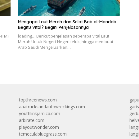
Mengapa Laut Merah dan Selat Bab al-Mandab
Begitu Vital? Begini Penjelasannya
NTM)
loading… Berikut penjelasan seberapa vital Laut
Merah Untuk Negeri-Negeri teluk, hingga membuat
Arab Saudi Mengeluarkan…
topthreenews.com
gapu
aaatrucksandautowreckings.com
gari
youthlinkjamica.com
gerb
arbirate.com
helv
playoutworlder.com
lang
temeculabluegrass.com
langi