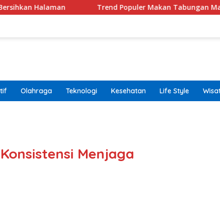
man
Trend Populer Makan Tabungan Masih Terjadi? E
if
Olahraga
Teknologi
Kesehatan
Life Style
Wisa
band
Konsistensi Menjaga