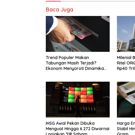
Baca Juga
Trend Populer Makan
Milenial
Tabungan Masih Terjadi?
Ritel OR
Ekonom Menyoroti Dinamika
Rp40 Tril
Simpanan Nasabah
IHSG Awal Pekan Dibuka
Harga Em
Menguat Hingga 6.272 Diwarnai
Stabil H
Lonjakan 318 Saham
Gram