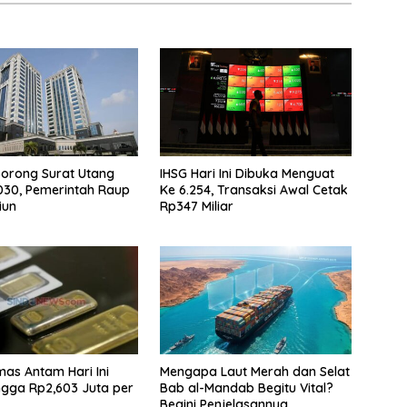
 Borong Surat Utang
IHSG Hari Ini Dibuka Menguat
I030, Pemerintah Raup
Ke 6.254, Transaksi Awal Cetak
iun
Rp347 Miliar
as Antam Hari Ini
Mengapa Laut Merah dan Selat
ingga Rp2,603 Juta per
Bab al-Mandab Begitu Vital?
Begini Penjelasannya