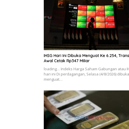
IHSG Hari Ini Dibuka Menguat Ke 6.254, Tran
Awal Cetak Rp347 Miliar
loading… Indeks Harga Saham Gabungan atau 
hari ini Di perdagangan, Selasa (4/8/2026) dibuk
menguat…