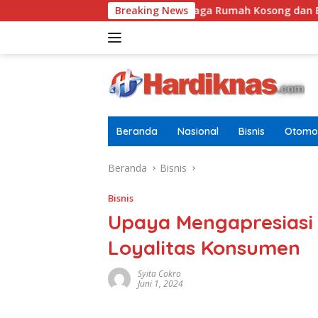
Langsung
pok
Tugasnya Jaga Rumah Kosong dan Bersihkan Hala
Breaking News
ke
konten
Beranda
Nasional
Bisnis
Otomot
Beranda
Bisnis
Bisnis
Upaya Mengapresiasi 
Loyalitas Konsumen
Syita Cokro
Juni 1, 2024