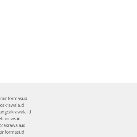
rainformasi.id
scakrawala.id
angcakrawala.id
etianews.id
itcakrawala.id
tinformasi.id