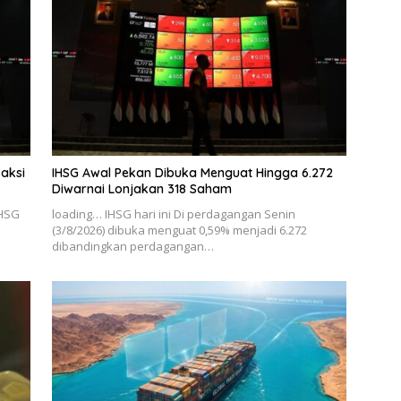
saksi
IHSG Awal Pekan Dibuka Menguat Hingga 6.272
Diwarnai Lonjakan 318 Saham
IHSG
loading… IHSG hari ini Di perdagangan Senin
a
(3/8/2026) dibuka menguat 0,59% menjadi 6.272
dibandingkan perdagangan…