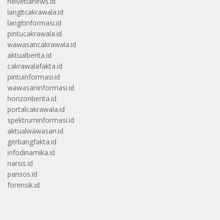
helvetianews.id
langitcakrawala.id
langitinformasi.id
pintucakrawala.id
wawasancakrawala.id
aktualberita.id
cakrawalafakta.id
pintuinformasi.id
wawasaninformasi.id
horizonberita.id
portalcakrawala.id
spektruminformasi.id
aktualwawasan.id
gerbangfakta.id
infodinamika.id
narsis.id
pansos.id
forensik.id