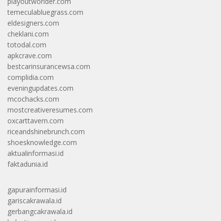
playoutworlder.com
temeculabluegrass.com
eldesigners.com
cheklani.com
totodal.com
apkcrave.com
bestcarinsurancewsa.com
complidia.com
eveningupdates.com
mcochacks.com
mostcreativeresumes.com
oxcarttavern.com
riceandshinebrunch.com
shoesknowledge.com
aktualinformasi.id
faktadunia.id
gapurainformasi.id
gariscakrawala.id
gerbangcakrawala.id