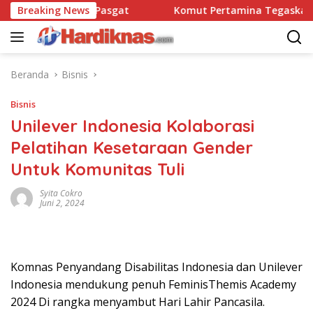
Langsung
satbravo 90 Pasgat
Breaking News
Komut Pertamina Tegaskan Tak B
ke
konten
Beranda
Bisnis
Bisnis
Unilever Indonesia Kolaborasi
Pelatihan Kesetaraan Gender
Untuk Komunitas Tuli
Syita Cokro
Juni 2, 2024
Komnas Penyandang Disabilitas Indonesia dan Unilever
Indonesia mendukung penuh FeminisThemis Academy
2024 Di rangka menyambut Hari Lahir Pancasila.