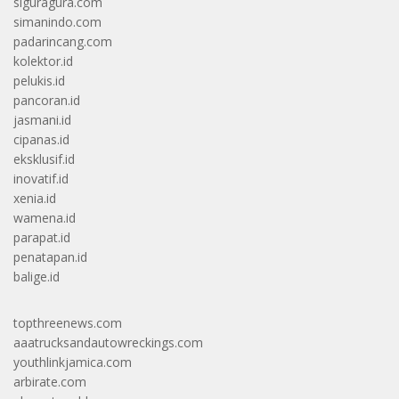
siguragura.com
simanindo.com
padarincang.com
kolektor.id
pelukis.id
pancoran.id
jasmani.id
cipanas.id
eksklusif.id
inovatif.id
xenia.id
wamena.id
parapat.id
penatapan.id
balige.id
topthreenews.com
aaatrucksandautowreckings.com
youthlinkjamica.com
arbirate.com