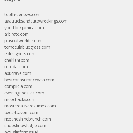
topthreenews.com
aaatrucksandautowreckings.com
youthlinkjamica.com
arbirate.com
playoutworlder.com
temeculabluegrass.com
eldesigners.com
cheklani.com
totodal.com
apkcrave.com
bestcarinsurancewsa.com
complidia.com
eveningupdates.com
mcochacks.com
mostcreativeresumes.com
oxcarttavern.com
riceandshinebrunch.com
shoesknowledge.com
aktualinformasi.id