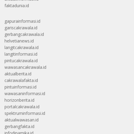
faktadunia.id
gapurainformasi.id
gariscakrawala.id
gerbangcakrawala.id
helvetianews.id
langitcakrawala.id
langitinformasi.id
pintucakrawala.id
wawasancakrawala.id
aktualberita.id
cakrawalafakta.id
pintuinformasi.id
wawasaninformasi.id
horizonberita.id
portalcakrawala.id
spektruminformasi.id
aktualwawasan.id
gerbangfakta.id
infodinamika.id