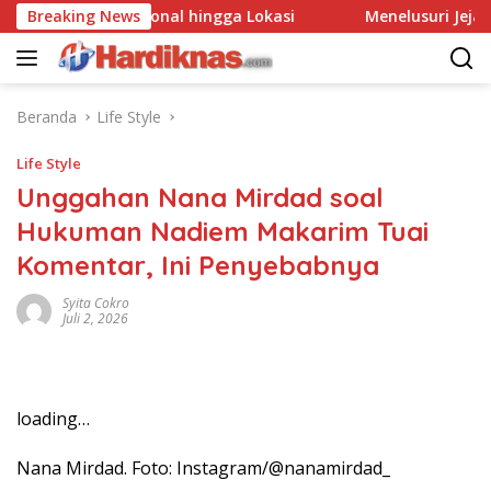
Langsung
stri Gim Nasional hingga Lokasi
Breaking News
Menelusuri Jejak Ker
ke
konten
Beranda
Life Style
Life Style
Unggahan Nana Mirdad soal
Hukuman Nadiem Makarim Tuai
Komentar, Ini Penyebabnya
Syita Cokro
Juli 2, 2026
loading…
Nana Mirdad. Foto: Instagram/@nanamirdad_