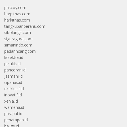
pakcoy.com
harpitnas.com
harkitnas.com
tangkubanperahu.com
sibolangit.com
siguragura.com
simanindo.com
padarincang.com
kolektor.id
pelukis.id
pancoran.id
jasmani.id
cipanas.id
eksklusif.id
inovatif.id
xenia.id
wamena.id
parapat.id
penatapan.id
balige.id