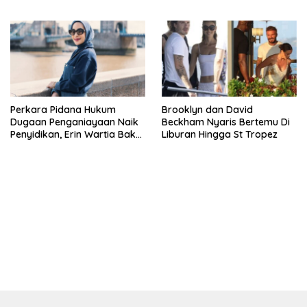
Pasien BPJS
Pengeran Harry
Perkara Pidana Hukum
Brooklyn dan David
Dugaan Penganiayaan Naik
Beckham Nyaris Bertemu Di
Penyidikan, Erin Wartia Bakal
Liburan Hingga St Tropez
Diperiksa
bandar besar starlight princess1000 bagi bonus