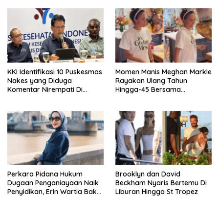
World 2026
KKI Identifikasi 10 Puskesmas
Momen Manis Meghan Markle
Nakes yang Diduga
Rayakan Ulang Tahun
Komentar Nirempati Di
Hingga-45 Bersama
Pasien BPJS
Pengeran Harry
Perkara Pidana Hukum
Brooklyn dan David
Dugaan Penganiayaan Naik
Beckham Nyaris Bertemu Di
Penyidikan, Erin Wartia Bakal
Liburan Hingga St Tropez
Diperiksa