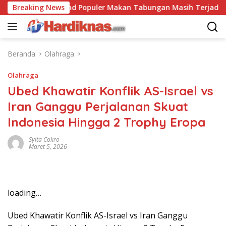
Langsung
n
Breaking News
Trend Populer Makan Tabungan Masih Terjadi? Ekon
ke
konten
Beranda
Olahraga
Olahraga
Ubed Khawatir Konflik AS-Israel vs
Iran Ganggu Perjalanan Skuat
Indonesia Hingga 2 Trophy Eropa
Syita Cokro
Maret 5, 2026
loading…
Ubed Khawatir Konflik AS-Israel vs Iran Ganggu