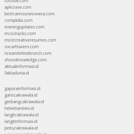
totodal.com
apkcrave.com
bestcarinsurancewsa.com
complidia.com
eveningupdates.com
mcochacks.com
mostcreativeresumes.com
oxcarttavern.com
riceandshinebrunch.com
shoesknowledge.com
aktualinformasi.id
faktadunia.id
gapurainformasi.id
gariscakrawala.id
gerbangcakrawala.id
helvetianews.id
langitcakrawala.id
langitinformasi.id
pintucakrawala.id