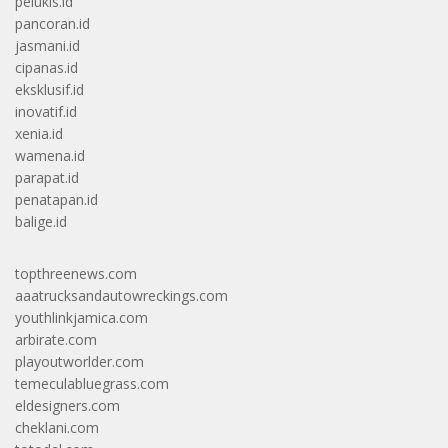
pelukis.id
pancoran.id
jasmani.id
cipanas.id
eksklusif.id
inovatif.id
xenia.id
wamena.id
parapat.id
penatapan.id
balige.id
topthreenews.com
aaatrucksandautowreckings.com
youthlinkjamica.com
arbirate.com
playoutworlder.com
temeculabluegrass.com
eldesigners.com
cheklani.com