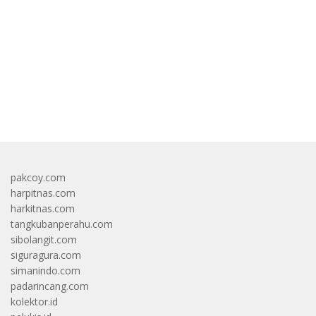
bandar besar starlight princess1000 bagi bonus
pakcoy.com
harpitnas.com
harkitnas.com
tangkubanperahu.com
sibolangit.com
siguragura.com
simanindo.com
padarincang.com
kolektor.id