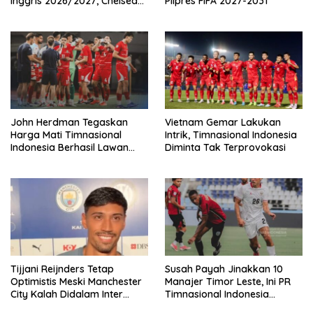
Inggris 2026/2027, Chelsea
Pilpres FIFA 2027-2031
Paling Boros!
John Herdman Tegaskan
Vietnam Gemar Lakukan
Harga Mati Timnasional
Intrik, Timnasional Indonesia
Indonesia Berhasil Lawan
Diminta Tak Terprovokasi
Singapura
Tijjani Reijnders Tetap
Susah Payah Jinakkan 10
Optimistis Meski Manchester
Manajer Timor Leste, Ini PR
City Kalah Didalam Inter
Timnasional Indonesia
Milan
Jelang Hadapi Vietnam