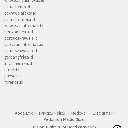
wawasancakrawala.id
aktualberita.id
cakrawalafakta.id
pintuinformasi.id
wawasaninformasi.id
horizonberita.id
portalcakrawala.id
spektruminformasi.id
aktualwawasan.id
gerbangfakta.id
infodinamika.id
narsis.id
pansos.id
forensik.id
Kode Etik
Privacy Policy
Redaksi
Disclaimer
Pedoman Media Siber
© Copyright 2024
Hardiknas.com