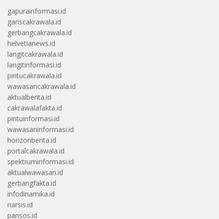
gapurainformasi.id
gariscakrawala.id
gerbangcakrawala.id
helvetianews.id
langitcakrawala.id
langitinformasi.id
pintucakrawala.id
wawasancakrawala.id
aktualberita.id
cakrawalafakta.id
pintuinformasi.id
wawasaninformasi.id
horizonberita.id
portalcakrawala.id
spektruminformasi.id
aktualwawasan.id
gerbangfakta.id
infodinamika.id
narsis.id
pansos.id