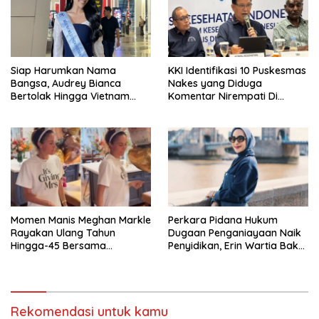
Siap Harumkan Nama
KKI Identifikasi 10 Puskesmas
Bangsa, Audrey Bianca
Nakes yang Diduga
Bertolak Hingga Vietnam
Komentar Nirempati Di
Wakili Indonesia Di Miss
Pasien BPJS
World 2026
Momen Manis Meghan Markle
Perkara Pidana Hukum
Rayakan Ulang Tahun
Dugaan Penganiayaan Naik
Hingga-45 Bersama
Penyidikan, Erin Wartia Bakal
Pengeran Harry
Diperiksa
Rekomendasi untuk kamu