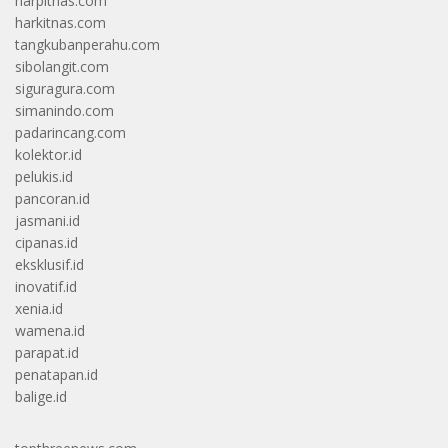
harpitnas.com
harkitnas.com
tangkubanperahu.com
sibolangit.com
siguragura.com
simanindo.com
padarincang.com
kolektor.id
pelukis.id
pancoran.id
jasmani.id
cipanas.id
eksklusif.id
inovatif.id
xenia.id
wamena.id
parapat.id
penatapan.id
balige.id