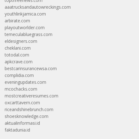
topthreenews.com
aaatrucksandautowreckings.com
youthlinkjamica.com
arbirate.com
playoutworlder.com
temeculabluegrass.com
eldesigners.com
cheklani.com
totodal.com
apkcrave.com
bestcarinsurancewsa.com
complidia.com
eveningupdates.com
mcochacks.com
mostcreativeresumes.com
oxcarttavern.com
riceandshinebrunch.com
shoesknowledge.com
aktualinformasi.id
faktadunia.id