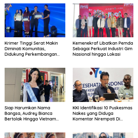
Krimer Tinggi Serat Makin
Kemenekraf Libatkan Pemda
Diminati Komunitas,
Sebagai Perkuat Industri Gim
Didukung Perkembangan
Nasional hingga Lokasi
dan Manfaat Kesejajaran
Siap Harumkan Nama
KKI Identifikasi 10 Puskesmas
Bangsa, Audrey Bianca
Nakes yang Diduga
Bertolak Hingga Vietnam
Komentar Nirempati Di
Wakili Indonesia Di Miss
Pasien BPJS
World 2026