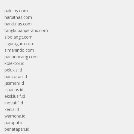
pakcoy.com
harpitnas.com
harkitnas.com
tangkubanperahu.com
sibolangit.com
siguragura.com
simanindo.com
padarincang.com
kolektor.id
pelukis.id
pancoran.id
jasmani.id
cipanas.id
eksklusif.id
inovatif.id
xenia.id
wamena.id
parapat.id
penatapan.id