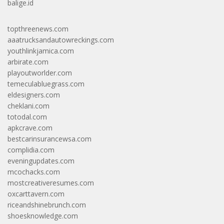
balige.id
topthreenews.com
aaatrucksandautowreckings.com
youthlinkjamica.com
arbirate.com
playoutworlder.com
temeculabluegrass.com
eldesigners.com
cheklani.com
totodal.com
apkcrave.com
bestcarinsurancewsa.com
complidia.com
eveningupdates.com
mcochacks.com
mostcreativeresumes.com
oxcarttavern.com
riceandshinebrunch.com
shoesknowledge.com