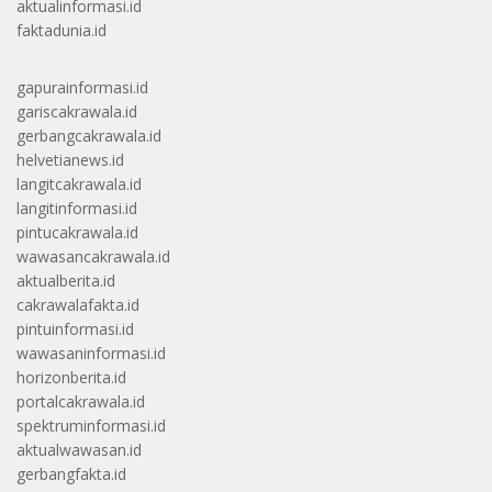
aktualinformasi.id
faktadunia.id
gapurainformasi.id
gariscakrawala.id
gerbangcakrawala.id
helvetianews.id
langitcakrawala.id
langitinformasi.id
pintucakrawala.id
wawasancakrawala.id
aktualberita.id
cakrawalafakta.id
pintuinformasi.id
wawasaninformasi.id
horizonberita.id
portalcakrawala.id
spektruminformasi.id
aktualwawasan.id
gerbangfakta.id