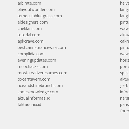
arbirate.com
helv
playoutworlder.com
lang
temeculabluegrass.com
langi
eldesigners.com
pint
cheklani.com
wawa
totodal.com
aktua
apkcrave.com
cakr
bestcarinsurancewsa.com
pint
complidia.com
wawa
eveningupdates.com
hori
mcochacks.com
port
mostcreativeresumes.com
spek
oxcarttavern.com
aktu
riceandshinebrunch.com
gerb
shoesknowledge.com
info
aktualinformasi.id
narsi
faktadunia.id
pans
foren