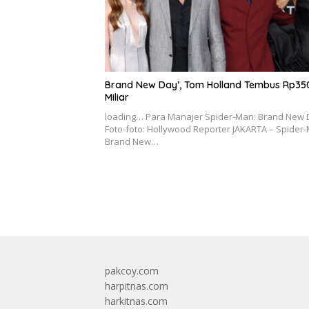
Brand New Day’, Tom Holland Tembus Rp35
Miliar
loading… Para Manajer Spider-Man: Brand New 
Foto-foto: Hollywood Reporter JAKARTA – Spider
Brand New…
pakcoy.com
harpitnas.com
harkitnas.com