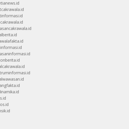
etianews.id
itcakrawala.id
tinformasi.id
ucakrawala.id
sancakrawala.id
lberita.id
awalafakta.id
uinformasi.id
saninformasi.id
zonberita.id
alcakrawala.id
truminformasi.id
alwawasan.id
angfakta.id
dinamika.id
s.id
os.id
sik.id