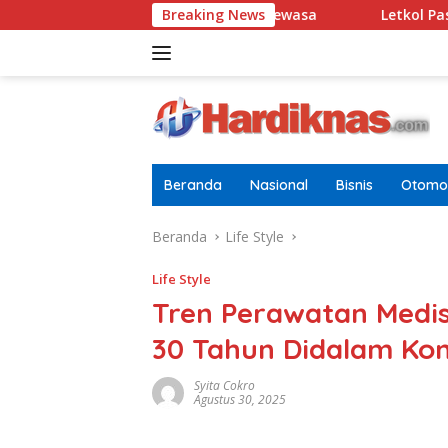
Langsung
n Kafein Sebagai Pria Dewasa
Breaking News
Letkol Pas Anang Kurni
ke
konten
Beranda
Nasional
Bisnis
Otomot
Beranda
Life Style
Life Style
Tren Perawatan Medis 
30 Tahun Didalam Ko
Syita Cokro
Agustus 30, 2025