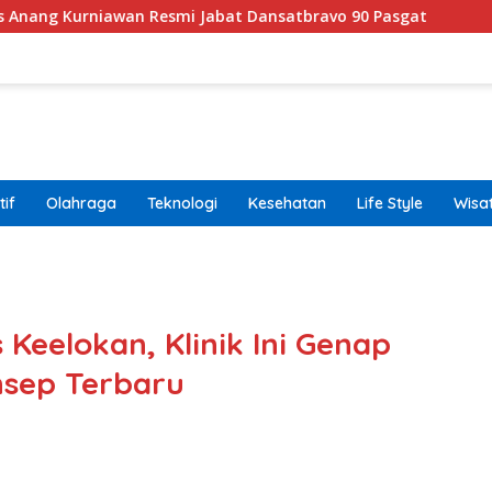
awan Resmi Jabat Dansatbravo 90 Pasgat
Komut Pertam
if
Olahraga
Teknologi
Kesehatan
Life Style
Wisa
band
Keelokan, Klinik Ini Genap
nsep Terbaru