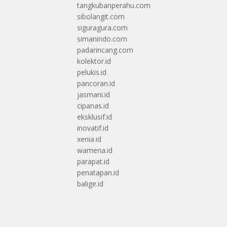
tangkubanperahu.com
sibolangit.com
siguragura.com
simanindo.com
padarincang.com
kolektor.id
pelukis.id
pancoran.id
jasmani.id
cipanas.id
eksklusif.id
inovatif.id
xenia.id
wamena.id
parapat.id
penatapan.id
balige.id