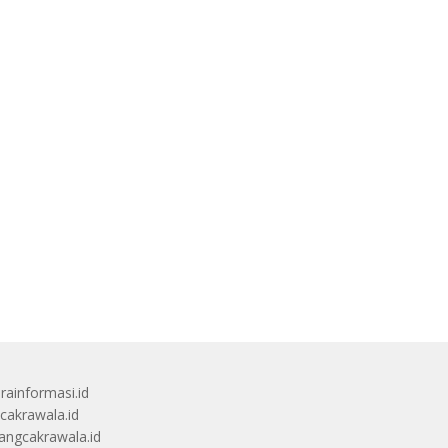
rainformasi.id
scakrawala.id
angcakrawala.id