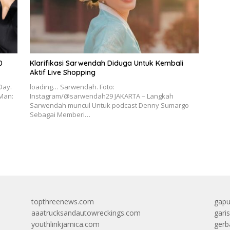
0
Klarifikasi Sarwendah Diduga Untuk Kembali
Aktif Live Shopping
Day.
loading… Sarwendah. Foto:
-Man:
Instagram/@sarwendah29 JAKARTA – Langkah
Sarwendah muncul Untuk podcast Denny Sumargo
Sebagai Memberi…
topthreenews.com
gapu
aaatrucksandautowreckings.com
gari
youthlinkjamica.com
gerb