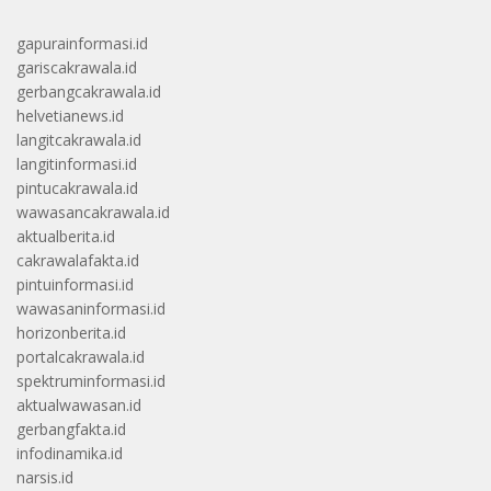
gapurainformasi.id
gariscakrawala.id
gerbangcakrawala.id
helvetianews.id
langitcakrawala.id
langitinformasi.id
pintucakrawala.id
wawasancakrawala.id
aktualberita.id
cakrawalafakta.id
pintuinformasi.id
wawasaninformasi.id
horizonberita.id
portalcakrawala.id
spektruminformasi.id
aktualwawasan.id
gerbangfakta.id
infodinamika.id
narsis.id