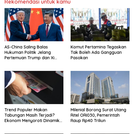
Rekomendasi untuk kamu
AS-China Saling Balas
Komut Pertamina Tegaskan
Hukuman Politik Jelang
Tak Boleh Ada Gangguan
Pertemuan Trump dan Xi
Pasokan
Jinping
Trend Populer Makan
Milenial Borong Surat Utang
Tabungan Masih Terjadi?
Ritel ORI030, Pemerintah
Ekonom Menyoroti Dinamika
Raup Rp40 Triliun
Simpanan Nasabah