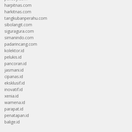
harpitnas.com
harkitnas.com
tangkubanperahu.com
sibolangit.com
siguragura.com
simanindo.com
padarincang.com
kolektor.id
pelukis.id
pancoran.id
jasmani.id
cipanas.id
eksklusif.id
inovatif.id
xenia.id
wamena.id
parapat.id
penatapan.id
balige.id