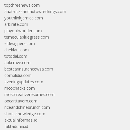
topthreenews.com
aaatrucksandautowreckings.com
youthlinkjamica.com
arbirate.com
playoutworlder.com
temeculabluegrass.com
eldesigners.com
cheklani.com
totodal.com
apkcrave.com
bestcarinsurancewsa.com
complidia.com
eveningupdates.com
mcochacks.com
mostcreativeresumes.com
oxcarttavern.com
riceandshinebrunch.com
shoesknowledge.com
aktualinformasi.id
faktadunia.id