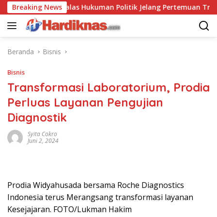
Langsung
ina Saling Balas Hukuman Politik Jelang Pertemuan Trump dan X
Breaking News
ke
konten
Beranda
Bisnis
Bisnis
Transformasi Laboratorium, Prodia
Perluas Layanan Pengujian
Diagnostik
Syita Cokro
Juni 2, 2024
Prodia Widyahusada bersama Roche Diagnostics
Indonesia terus Merangsang transformasi layanan
Kesejajaran. FOTO/Lukman Hakim