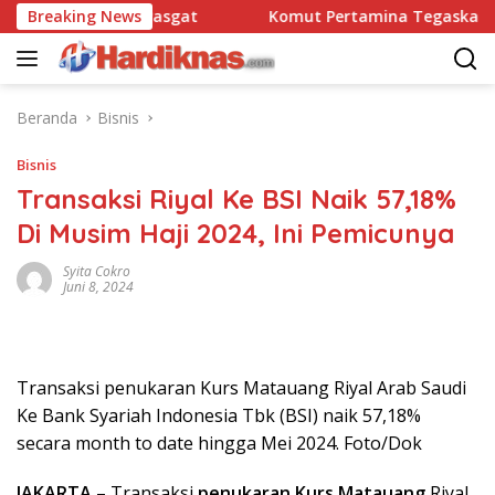
Langsung
satbravo 90 Pasgat
Breaking News
Komut Pertamina Tegaskan Tak Bo
ke
konten
Beranda
Bisnis
Bisnis
Transaksi Riyal Ke BSI Naik 57,18%
Di Musim Haji 2024, Ini Pemicunya
Syita Cokro
Juni 8, 2024
Transaksi penukaran Kurs Matauang Riyal Arab Saudi
Ke Bank Syariah Indonesia Tbk (BSI) naik 57,18%
secara month to date hingga Mei 2024. Foto/Dok
JAKARTA
– Transaksi
penukaran Kurs Matauang
Riyal