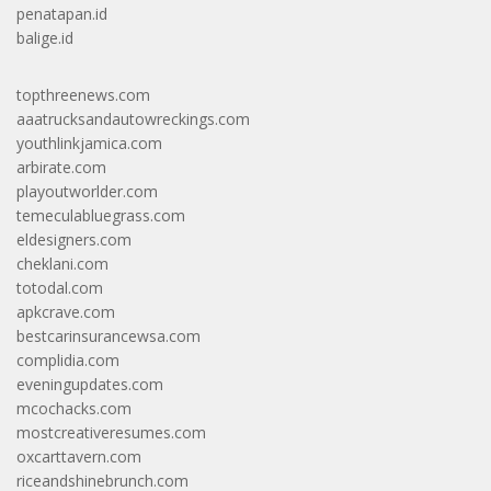
penatapan.id
balige.id
topthreenews.com
aaatrucksandautowreckings.com
youthlinkjamica.com
arbirate.com
playoutworlder.com
temeculabluegrass.com
eldesigners.com
cheklani.com
totodal.com
apkcrave.com
bestcarinsurancewsa.com
complidia.com
eveningupdates.com
mcochacks.com
mostcreativeresumes.com
oxcarttavern.com
riceandshinebrunch.com