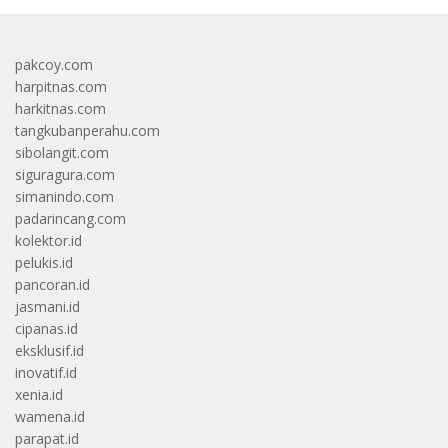
pakcoy.com
harpitnas.com
harkitnas.com
tangkubanperahu.com
sibolangit.com
siguragura.com
simanindo.com
padarincang.com
kolektor.id
pelukis.id
pancoran.id
jasmani.id
cipanas.id
eksklusif.id
inovatif.id
xenia.id
wamena.id
parapat.id