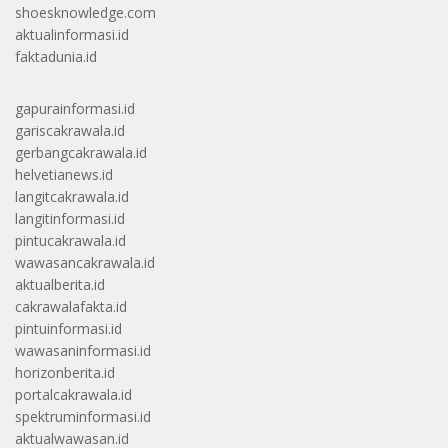
shoesknowledge.com
aktualinformasi.id
faktadunia.id
gapurainformasi.id
gariscakrawala.id
gerbangcakrawala.id
helvetianews.id
langitcakrawala.id
langitinformasi.id
pintucakrawala.id
wawasancakrawala.id
aktualberita.id
cakrawalafakta.id
pintuinformasi.id
wawasaninformasi.id
horizonberita.id
portalcakrawala.id
spektruminformasi.id
aktualwawasan.id