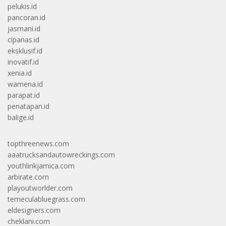
pelukis.id
pancoran.id
jasmani.id
cipanas.id
eksklusif.id
inovatif.id
xenia.id
wamena.id
parapat.id
penatapan.id
balige.id
topthreenews.com
aaatrucksandautowreckings.com
youthlinkjamica.com
arbirate.com
playoutworlder.com
temeculabluegrass.com
eldesigners.com
cheklani.com