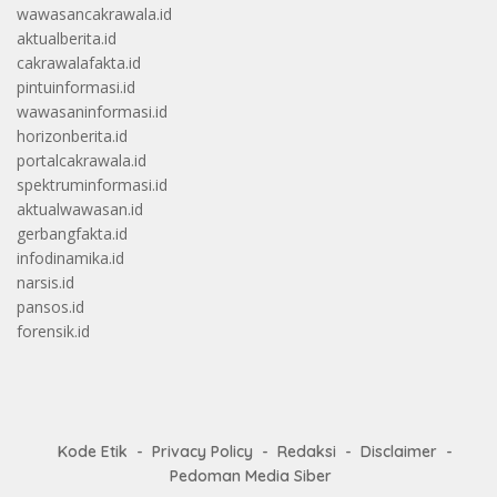
wawasancakrawala.id
aktualberita.id
cakrawalafakta.id
pintuinformasi.id
wawasaninformasi.id
horizonberita.id
portalcakrawala.id
spektruminformasi.id
aktualwawasan.id
gerbangfakta.id
infodinamika.id
narsis.id
pansos.id
forensik.id
Kode Etik
Privacy Policy
Redaksi
Disclaimer
Pedoman Media Siber