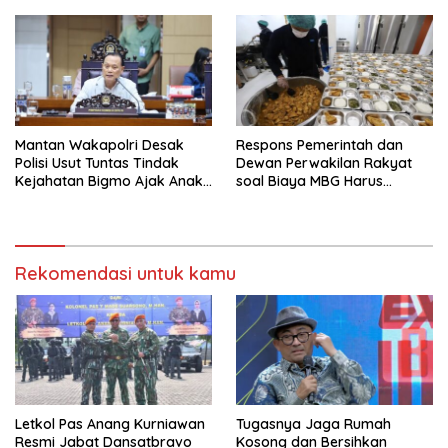
Mantan Wakapolri Desak
Respons Pemerintah dan
Polisi Usut Tuntas Tindak
Dewan Perwakilan Rakyat
Kejahatan Bigmo Ajak Anak
soal Biaya MBG Harus
Di Bawah Umur Promosikan
Dipisah Di Biaya
Vape
Pembelajaran
Rekomendasi untuk kamu
Letkol Pas Anang Kurniawan
Tugasnya Jaga Rumah
Resmi Jabat Dansatbravo
Kosong dan Bersihkan