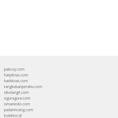
Di Bawah Umur Promosikan
Dipisah Di Biaya
Vape
Pembelajaran
bandar besar starlight princess1000 bagi bonus
pakcoy.com
harpitnas.com
harkitnas.com
tangkubanperahu.com
sibolangit.com
siguragura.com
simanindo.com
padarincang.com
kolektor.id