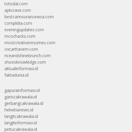
totodal.com
apkcrave.com
bestcarinsurancewsa.com
complidia.com
eveningupdates.com
mcochacks.com
mostcreativeresumes.com
oxcarttavern.com
riceandshinebrunch.com
shoesknowledge.com
aktualinformasi.id
faktadunia.id
gapurainformasi.id
gariscakrawala.id
gerbangcakrawala.id
helvetianews.id
langitcakrawala.id
langitinformasi.id
pintucakrawala.id