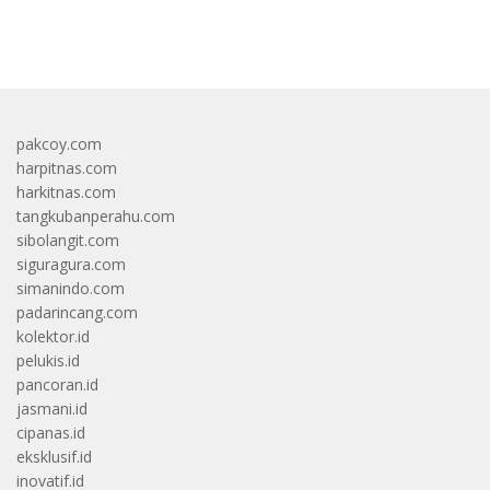
bandar besar starlight princess1000 bagi bonus
pakcoy.com
harpitnas.com
harkitnas.com
tangkubanperahu.com
sibolangit.com
siguragura.com
simanindo.com
padarincang.com
kolektor.id
pelukis.id
pancoran.id
jasmani.id
cipanas.id
eksklusif.id
inovatif.id