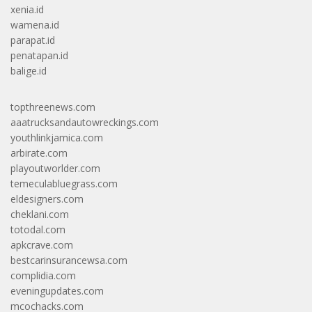
xenia.id
wamena.id
parapat.id
penatapan.id
balige.id
topthreenews.com
aaatrucksandautowreckings.com
youthlinkjamica.com
arbirate.com
playoutworlder.com
temeculabluegrass.com
eldesigners.com
cheklani.com
totodal.com
apkcrave.com
bestcarinsurancewsa.com
complidia.com
eveningupdates.com
mcochacks.com