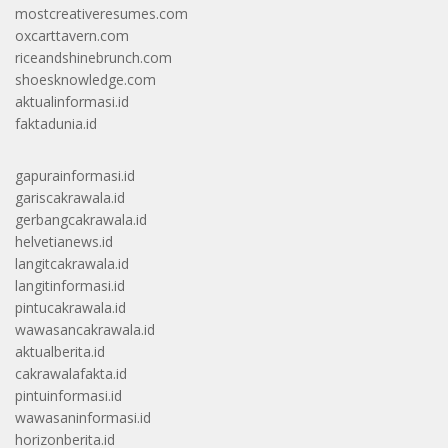
mostcreativeresumes.com
oxcarttavern.com
riceandshinebrunch.com
shoesknowledge.com
aktualinformasi.id
faktadunia.id
gapurainformasi.id
gariscakrawala.id
gerbangcakrawala.id
helvetianews.id
langitcakrawala.id
langitinformasi.id
pintucakrawala.id
wawasancakrawala.id
aktualberita.id
cakrawalafakta.id
pintuinformasi.id
wawasaninformasi.id
horizonberita.id