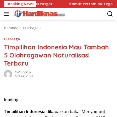
Langsung
 Dansatbravo 90 Pasgat
Breaking News
Komut Pertamina Tegaskan Ta
ke
konten
Beranda
Olahraga
Olahraga
Timpilihan Indonesia Mau Tambah
5 Olahragawan Naturalisasi
Terbaru
Syita Cokro
Mei 14, 2026
loading…
Timpilihan Indonesia
dikabarkan bakal Menyambut