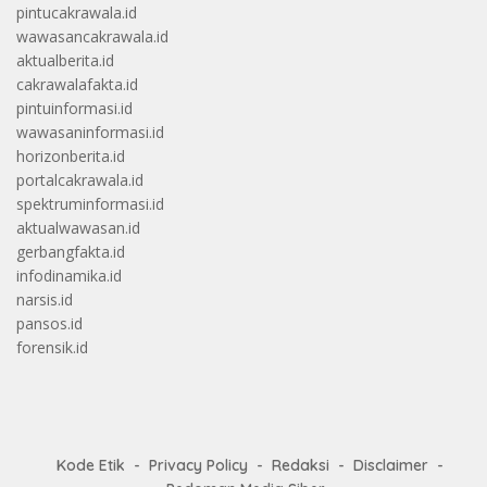
pintucakrawala.id
wawasancakrawala.id
aktualberita.id
cakrawalafakta.id
pintuinformasi.id
wawasaninformasi.id
horizonberita.id
portalcakrawala.id
spektruminformasi.id
aktualwawasan.id
gerbangfakta.id
infodinamika.id
narsis.id
pansos.id
forensik.id
Kode Etik
Privacy Policy
Redaksi
Disclaimer