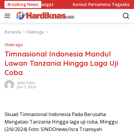
Langsung
atbravo 90 Pasgat
Breaking News
Komut Pertamina Tegaskan Tak Bo
ke
konten
Beranda
Olahraga
Olahraga
Timnasional Indonesia Mandul
Lawan Tanzania Hingga Laga Uji
Coba
Syita Cokro
Juni 3, 2024
Skuad Timnasional Indonesia Pada Berusaha
Mengatasi Tanzania Hingga laga uji coba, Minggu
(2/6/2024) Foto: SINDOnews/Isra Triansyah