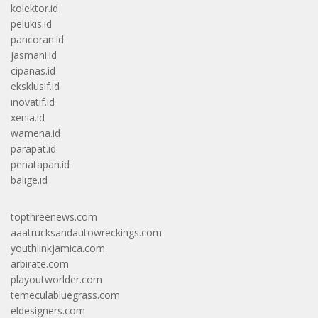
kolektor.id
pelukis.id
pancoran.id
jasmani.id
cipanas.id
eksklusif.id
inovatif.id
xenia.id
wamena.id
parapat.id
penatapan.id
balige.id
topthreenews.com
aaatrucksandautowreckings.com
youthlinkjamica.com
arbirate.com
playoutworlder.com
temeculabluegrass.com
eldesigners.com