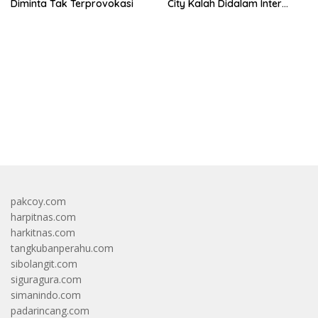
Diminta Tak Terprovokasi
City Kalah Didalam Inter
Milan
bandar besar starlight princess1000 bagi bonus
pakcoy.com
harpitnas.com
harkitnas.com
tangkubanperahu.com
sibolangit.com
siguragura.com
simanindo.com
padarincang.com