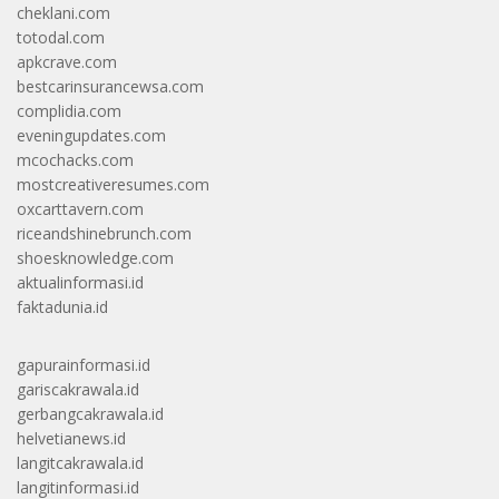
cheklani.com
totodal.com
apkcrave.com
bestcarinsurancewsa.com
complidia.com
eveningupdates.com
mcochacks.com
mostcreativeresumes.com
oxcarttavern.com
riceandshinebrunch.com
shoesknowledge.com
aktualinformasi.id
faktadunia.id
gapurainformasi.id
gariscakrawala.id
gerbangcakrawala.id
helvetianews.id
langitcakrawala.id
langitinformasi.id