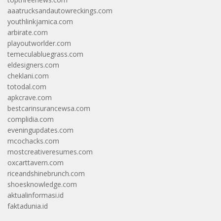
aaatrucksandautowreckings.com
youthlinkjamica.com
arbirate.com
playoutworlder.com
temeculabluegrass.com
eldesigners.com
cheklani.com
totodal.com
apkcrave.com
bestcarinsurancewsa.com
complidia.com
eveningupdates.com
mcochacks.com
mostcreativeresumes.com
oxcarttavern.com
riceandshinebrunch.com
shoesknowledge.com
aktualinformasi.id
faktadunia.id