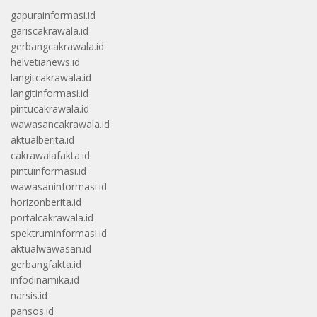
gapurainformasi.id
gariscakrawala.id
gerbangcakrawala.id
helvetianews.id
langitcakrawala.id
langitinformasi.id
pintucakrawala.id
wawasancakrawala.id
aktualberita.id
cakrawalafakta.id
pintuinformasi.id
wawasaninformasi.id
horizonberita.id
portalcakrawala.id
spektruminformasi.id
aktualwawasan.id
gerbangfakta.id
infodinamika.id
narsis.id
pansos.id