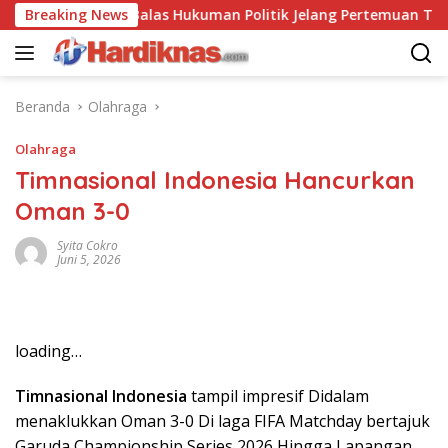
Langsung
hina Saling Balas Hukuman Politik Jelang Pertemuan Trump dan
Breaking News
ke
konten
Beranda
Olahraga
Olahraga
Timnasional Indonesia Hancurkan
Oman 3-0
Syita Cokro
Juni 5, 2026
loading…
Timnasional Indonesia
tampil impresif Didalam
menaklukkan Oman 3-0 Di laga FIFA Matchday bertajuk
Garuda Championship Series 2026 Hingga Lapangan