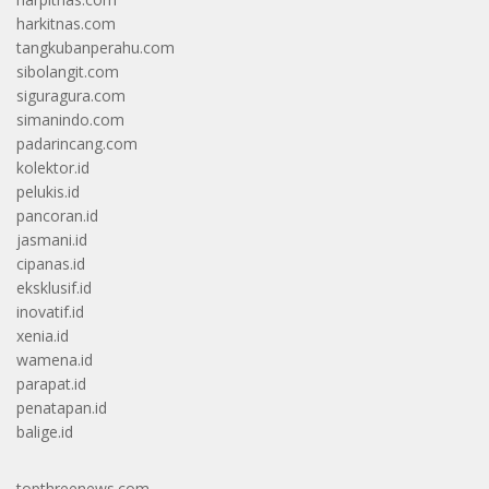
harkitnas.com
tangkubanperahu.com
sibolangit.com
siguragura.com
simanindo.com
padarincang.com
kolektor.id
pelukis.id
pancoran.id
jasmani.id
cipanas.id
eksklusif.id
inovatif.id
xenia.id
wamena.id
parapat.id
penatapan.id
balige.id
topthreenews.com