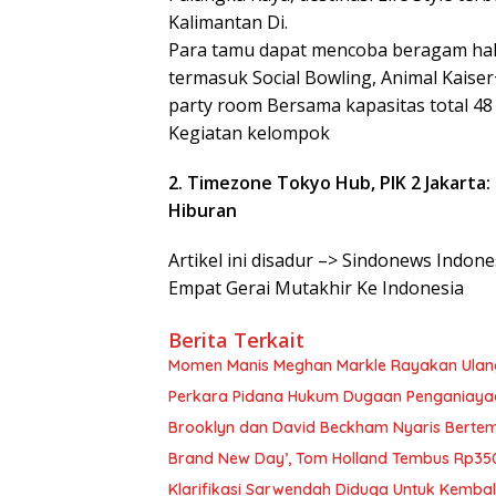
Kalimantan Di.
Para tamu dapat mencoba beragam hal 
termasuk Social Bowling, Animal Kais
party room Bersama kapasitas total 48
Kegiatan kelompok
2. Timezone Tokyo Hub, PIK 2 Jakarta
Hiburan
Artikel ini disadur –> Sindonews Indo
Empat Gerai Mutakhir Ke Indonesia
Berita Terkait
Momen Manis Meghan Markle Rayakan Ulan
Perkara Pidana Hukum Dugaan Penganiayaan 
Brooklyn dan David Beckham Nyaris Bertemu
Brand New Day’, Tom Holland Tembus Rp350
Klarifikasi Sarwendah Diduga Untuk Kembali