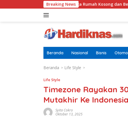
Langsung
k
Tugasnya Jaga Rumah Kosong dan Bersihkan Halama
Breaking News
ke
konten
Beranda
Nasional
Bisnis
Otomot
Beranda
Life Style
Life Style
Timezone Rayakan 30
Mutakhir Ke Indonesi
Syita Cokro
Oktober 13, 2025