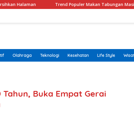
n
Trend Populer Makan Tabungan Masih Terjadi? Eko
if
Olahraga
Teknologi
Kesehatan
Life Style
Wisa
band
 Tahun, Buka Empat Gerai
a