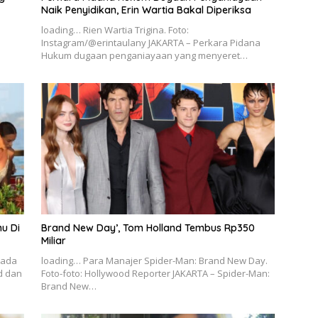
Naik Penyidikan, Erin Wartia Bakal Diperiksa
loading… Rien Wartia Trigina. Foto:
Instagram/@erintaulany JAKARTA – Perkara Pidana
Hukum dugaan penganiayaan yang menyeret…
u Di
Brand New Day’, Tom Holland Tembus Rp350
Miliar
rada
loading… Para Manajer Spider-Man: Brand New Day.
d dan
Foto-foto: Hollywood Reporter JAKARTA – Spider-Man:
Brand New…