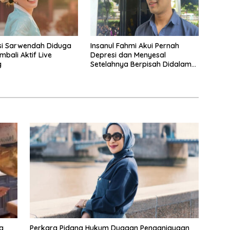
asi Sarwendah Diduga
Insanul Fahmi Akui Pernah
mbali Aktif Live
Depresi dan Menyesal
g
Setelahnya Berpisah Didalam
Wardatina Mawa
g
Perkara Pidana Hukum Dugaan Penganiayaan