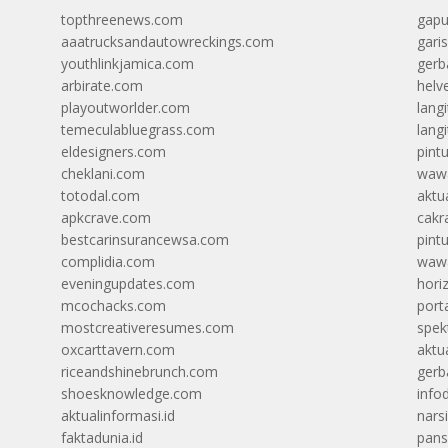
topthreenews.com
gapu
aaatrucksandautowreckings.com
gari
youthlinkjamica.com
gerb
arbirate.com
helv
playoutworlder.com
lang
temeculabluegrass.com
langi
eldesigners.com
pint
cheklani.com
wawa
totodal.com
aktua
apkcrave.com
cakr
bestcarinsurancewsa.com
pint
complidia.com
wawa
eveningupdates.com
hori
mcochacks.com
port
mostcreativeresumes.com
spek
oxcarttavern.com
aktu
riceandshinebrunch.com
gerb
shoesknowledge.com
info
aktualinformasi.id
narsi
faktadunia.id
pans