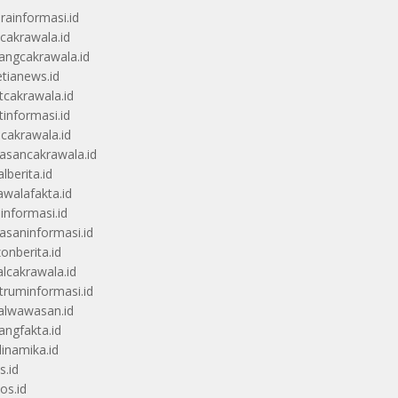
rainformasi.id
scakrawala.id
angcakrawala.id
etianews.id
itcakrawala.id
tinformasi.id
ucakrawala.id
sancakrawala.id
lberita.id
awalafakta.id
uinformasi.id
saninformasi.id
zonberita.id
alcakrawala.id
truminformasi.id
alwawasan.id
angfakta.id
dinamika.id
s.id
os.id