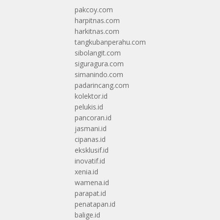
pakcoy.com
harpitnas.com
harkitnas.com
tangkubanperahu.com
sibolangit.com
siguragura.com
simanindo.com
padarincang.com
kolektor.id
pelukis.id
pancoran.id
jasmani.id
cipanas.id
eksklusif.id
inovatif.id
xenia.id
wamena.id
parapat.id
penatapan.id
balige.id