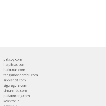
bandar besar starlight princess1000 bagi bonus
pakcoy.com
harpitnas.com
harkitnas.com
tangkubanperahu.com
sibolangit.com
siguragura.com
simanindo.com
padarincang.com
kolektor.id