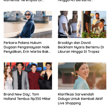
Komentar Nirempati Di
Hingga-45 Bersama
Pasien BPJS
Pengeran Harry
Perkara Pidana Hukum
Brooklyn dan David
Dugaan Penganiayaan Naik
Beckham Nyaris Bertemu Di
Penyidikan, Erin Wartia Bakal
Liburan Hingga St Tropez
Diperiksa
Brand New Day’, Tom
Klarifikasi Sarwendah
Holland Tembus Rp350 Miliar
Diduga Untuk Kembali Aktif
Live Shopping