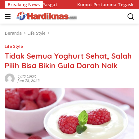
Langsung
satbravo 90 Pasgat
Breaking News
Komut Pertamina Tegaskan Tak Bo
ke
konten
Beranda
Life Style
Life Style
Tidak Semua Yoghurt Sehat, Salah
Pilih Bisa Bikin Gula Darah Naik
Syita Cokro
Juni 28, 2026