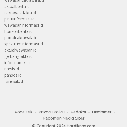
wawasancakrawala.id
aktualberita.id
cakrawalafakta.id
pintuinformasi.id
wawasaninformasi.id
horizonberita.id
portalcakrawala.id
spektruminformasi.id
aktualwawasan.id
gerbangfakta.id
infodinamika.id
narsis.id
pansos.id
forensik.id
Kode Etik
Privacy Policy
Redaksi
Disclaimer
Pedoman Media Siber
© Copyright 2024
Hardiknas.com