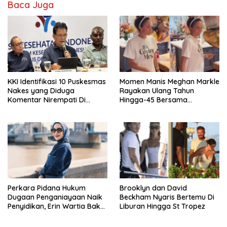
Baca Juga
KKI Identifikasi 10 Puskesmas
Momen Manis Meghan Markle
Nakes yang Diduga
Rayakan Ulang Tahun
Komentar Nirempati Di
Hingga-45 Bersama
Pasien BPJS
Pengeran Harry
Perkara Pidana Hukum
Brooklyn dan David
Dugaan Penganiayaan Naik
Beckham Nyaris Bertemu Di
Penyidikan, Erin Wartia Bakal
Liburan Hingga St Tropez
Diperiksa