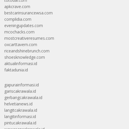
totodal.com
apkcrave.com
bestcarinsurancewsa.com
complidia.com
eveningupdates.com
mcochacks.com
mostcreativeresumes.com
oxcarttavern.com
riceandshinebrunch.com
shoesknowledge.com
aktualinformasi.id
faktadunia.id
gapurainformasi.id
gariscakrawala.id
gerbangcakrawala.id
helvetianews.id
langitcakrawala.id
langitinformasi.id
pintucakrawala.id