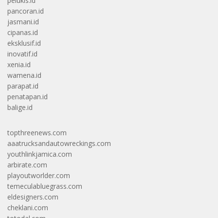
pelukis.id
pancoran.id
jasmani.id
cipanas.id
eksklusif.id
inovatif.id
xenia.id
wamena.id
parapat.id
penatapan.id
balige.id
topthreenews.com
aaatrucksandautowreckings.com
youthlinkjamica.com
arbirate.com
playoutworlder.com
temeculabluegrass.com
eldesigners.com
cheklani.com