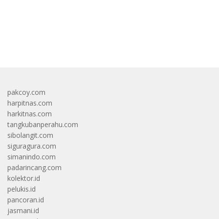
bandar besar starlight princess1000 bagi bonus
pakcoy.com
harpitnas.com
harkitnas.com
tangkubanperahu.com
sibolangit.com
siguragura.com
simanindo.com
padarincang.com
kolektor.id
pelukis.id
pancoran.id
jasmani.id