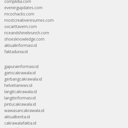
complidia.com
eveningupdates.com
mcochacks.com
mostcreativeresumes.com
oxcarttavern.com
riceandshinebrunch.com
shoesknowledge.com
aktualinformasi.id
faktadunia.id
gapurainformasi.id
gariscakrawala.id
gerbangcakrawala.id
helvetianews.id
langitcakrawala.id
langitinformasi.id
pintucakrawala.id
wawasancakrawala.id
aktualberita.id
cakrawalafakta.id