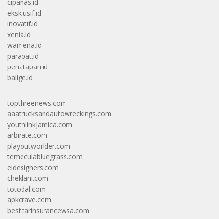
cipanas.id
eksklusif.id
inovatif.id
xenia.id
wamena.id
parapat.id
penatapan.id
balige.id
topthreenews.com
aaatrucksandautowreckings.com
youthlinkjamica.com
arbirate.com
playoutworlder.com
temeculabluegrass.com
eldesigners.com
cheklani.com
totodal.com
apkcrave.com
bestcarinsurancewsa.com