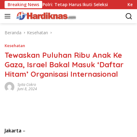
Langsung
Tanpa Tes, Polri: Tetap Harus Ikuti Seleksi
Breaking News
Kemenpar D
ke
konten
Beranda
Kesehatan
Kesehatan
Tewaskan Puluhan Ribu Anak Ke
Gaza, Israel Bakal Masuk ‘Daftar
Hitam’ Organisasi Internasional
Syita Cokro
Juni 8, 2024
Jakarta
–