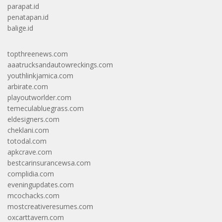
parapat.id
penatapan.id
balige.id
topthreenews.com
aaatrucksandautowreckings.com
youthlinkjamica.com
arbirate.com
playoutworlder.com
temeculabluegrass.com
eldesigners.com
cheklani.com
totodal.com
apkcrave.com
bestcarinsurancewsa.com
complidia.com
eveningupdates.com
mcochacks.com
mostcreativeresumes.com
oxcarttavern.com