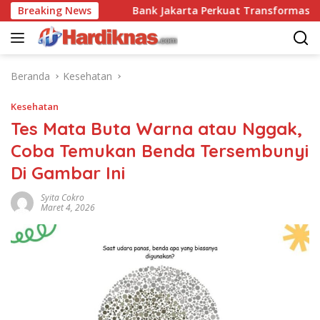
Langsung
 Disrupsi
Breaking News
Bank Jakarta Perkuat Transformasi Digital 
ke
konten
Beranda
Kesehatan
Kesehatan
Tes Mata Buta Warna atau Nggak,
Coba Temukan Benda Tersembunyi
Di Gambar Ini
Syita Cokro
Maret 4, 2026