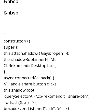
&nbsp
&nbsp
`;
constructor() {
super();
this.attachShadow({ Gaya: “open” });
this.shadowRoot.innerHTML =
CbRekomenditDesktop.html;
}
async connectedCallback() {
// Handle share button clicks
this.shadowRoot
.querySelectorAll(“.cb-rekomendit__share-btn”)
.forEach((btn) => {
btn.addEventListener(“click”, (e) => {