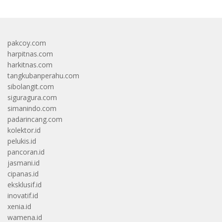
pakcoy.com
harpitnas.com
harkitnas.com
tangkubanperahu.com
sibolangit.com
siguragura.com
simanindo.com
padarincang.com
kolektor.id
pelukis.id
pancoran.id
jasmani.id
cipanas.id
eksklusif.id
inovatif.id
xenia.id
wamena.id