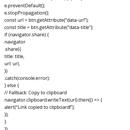
e.preventDefault();
e.stopPropagation();
const url = btn.getAttribute(“data-url”);
const title = btn.getAttribute(“data-title”);
if (navigator.share) {
navigator
.share({
title: title,
url: url,
})
.catch(console.error);
} else {
// Fallback: Copy to clipboard
navigator.clipboard.writeText(url).then(() => {
alert(“Link copied to clipboard!”);
});
}
});