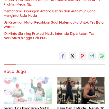
Kimpul Viral Dibahas Netijen, Konsumsi Apa Sih Itu? Ini Kata
Praktisi Medis Gizi
Memahami Hubungan Antara Beban dan Autoimun yang
Mengintai Usia Muda
Uji Ketelitian Mata! Pecahkan Soal Matematika Untuk Tes Buta
Warna
IDI Minta Skrining Praktisi Medis Internsip Diperketat, Tes
Narkotika hingga Cek PMS
Baca Juga
Begini Tips Food Prep MPASI
Bikin Gen Z Minder, Nenek 70