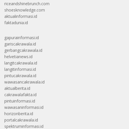
riceandshinebrunch.com
shoesknowledge.com
aktualinformasi.id
faktadunia.id
gapurainformasi.id
gariscakrawala.id
gerbangcakrawala.id
helvetianews.id
langitcakrawala.id
langitinformasi.id
pintucakrawala.id
wawasancakrawala.id
aktualberita.id
cakrawalafakta.id
pintuinformasi.id
wawasaninformasi.id
horizonberita.id
portalcakrawala.id
spektruminformasi.id