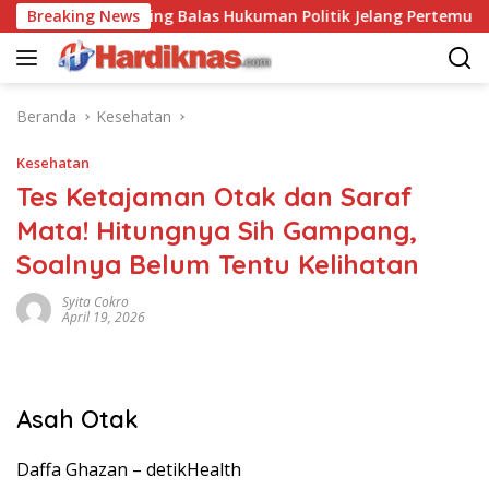
Langsung
AS-China Saling Balas Hukuman Politik Jelang Pertemuan Tru
Breaking News
ke
konten
Beranda
Kesehatan
Kesehatan
Tes Ketajaman Otak dan Saraf
Mata! Hitungnya Sih Gampang,
Soalnya Belum Tentu Kelihatan
Syita Cokro
April 19, 2026
Asah Otak
Daffa Ghazan –
detikHealth