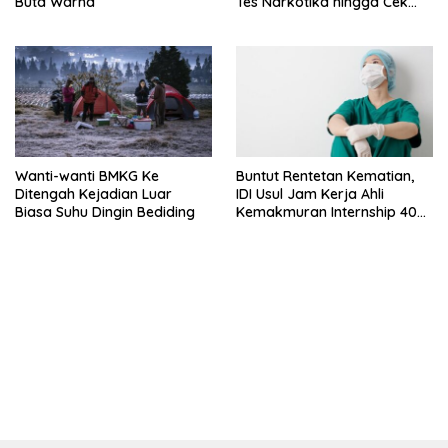
Buta Warna
Tes Narkotika hingga Cek
PMS
Wanti-wanti BMKG Ke
Buntut Rentetan Kematian,
Ditengah Kejadian Luar
IDI Usul Jam Kerja Ahli
Biasa Suhu Dingin Bediding
Kemakmuran Internship 40
Jam Per Minggu
bandar besar starlight princess1000 bagi bonus