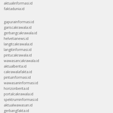
aktualinformasi.id
faktadunia.id
gapurainformasi.id
gariscakrawala.id
gerbangcakrawala.id
helvetianews.id
langitcakrawala.id
langitinformasi.id
pintucakrawala.id
wawasancakrawala.id
aktualberita.id
cakrawalafakta.id
pintuinformasi.id
wawasaninformasi.id
horizonberita.id
portalcakrawala.id
spektruminformasi.id
aktualwawasan.id
gerbangfakta.id