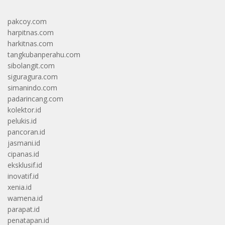
pakcoy.com
harpitnas.com
harkitnas.com
tangkubanperahu.com
sibolangit.com
siguragura.com
simanindo.com
padarincang.com
kolektor.id
pelukis.id
pancoran.id
jasmani.id
cipanas.id
eksklusif.id
inovatif.id
xenia.id
wamena.id
parapat.id
penatapan.id