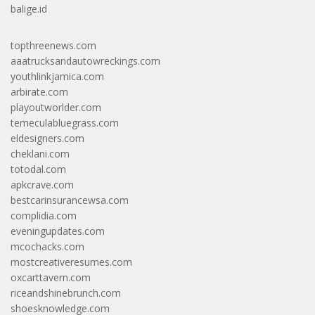
balige.id
topthreenews.com
aaatrucksandautowreckings.com
youthlinkjamica.com
arbirate.com
playoutworlder.com
temeculabluegrass.com
eldesigners.com
cheklani.com
totodal.com
apkcrave.com
bestcarinsurancewsa.com
complidia.com
eveningupdates.com
mcochacks.com
mostcreativeresumes.com
oxcarttavern.com
riceandshinebrunch.com
shoesknowledge.com