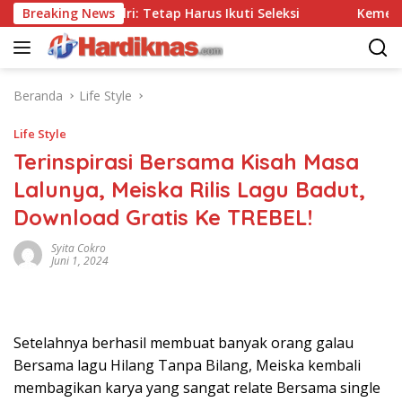
Langsung
pa Tes, Polri: Tetap Harus Ikuti Seleksi
Breaking News
Kemenpar Dor
ke
konten
Beranda
Life Style
Life Style
Terinspirasi Bersama Kisah Masa
Lalunya, Meiska Rilis Lagu Badut,
Download Gratis Ke TREBEL!
Syita Cokro
Juni 1, 2024
Setelahnya berhasil membuat banyak orang galau
Bersama lagu Hilang Tanpa Bilang, Meiska kembali
membagikan karya yang sangat relate Bersama single