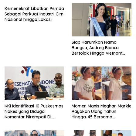
Kemenekraf Libatkan Pemda
Sebagai Perkuat Industri Gim
Nasional hingga Lokasi
Siap Harumkan Nama
Bangsa, Audrey Bianca
Bertolak Hingga Vietnam
Wakili Indonesia Di Miss
World 2026
KKI Identifikasi 10 Puskesmas
Momen Manis Meghan Markle
Nakes yang Diduga
Rayakan Ulang Tahun
Komentar Nirempati Di
Hingga-45 Bersama
Pasien BPJS
Pengeran Harry