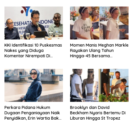
World 2026
KKI Identifikasi 10 Puskesmas
Momen Manis Meghan Markle
Nakes yang Diduga
Rayakan Ulang Tahun
Komentar Nirempati Di
Hingga-45 Bersama
Pasien BPJS
Pengeran Harry
Perkara Pidana Hukum
Brooklyn dan David
Dugaan Penganiayaan Naik
Beckham Nyaris Bertemu Di
Penyidikan, Erin Wartia Bakal
Liburan Hingga St Tropez
Diperiksa