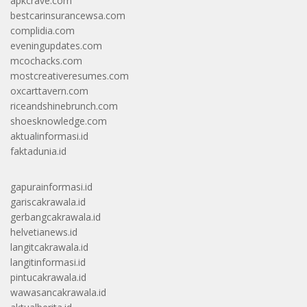
apkcrave.com
bestcarinsurancewsa.com
complidia.com
eveningupdates.com
mcochacks.com
mostcreativeresumes.com
oxcarttavern.com
riceandshinebrunch.com
shoesknowledge.com
aktualinformasi.id
faktadunia.id
gapurainformasi.id
gariscakrawala.id
gerbangcakrawala.id
helvetianews.id
langitcakrawala.id
langitinformasi.id
pintucakrawala.id
wawasancakrawala.id