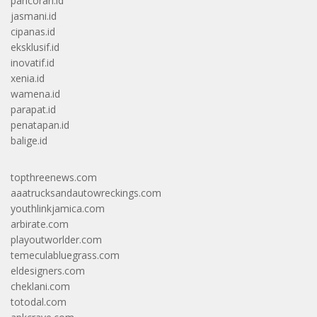
pancoran.id
jasmani.id
cipanas.id
eksklusif.id
inovatif.id
xenia.id
wamena.id
parapat.id
penatapan.id
balige.id
topthreenews.com
aaatrucksandautowreckings.com
youthlinkjamica.com
arbirate.com
playoutworlder.com
temeculabluegrass.com
eldesigners.com
cheklani.com
totodal.com