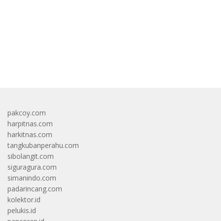
bandar besar starlight princess1000 bagi bonus
pakcoy.com
harpitnas.com
harkitnas.com
tangkubanperahu.com
sibolangit.com
siguragura.com
simanindo.com
padarincang.com
kolektor.id
pelukis.id