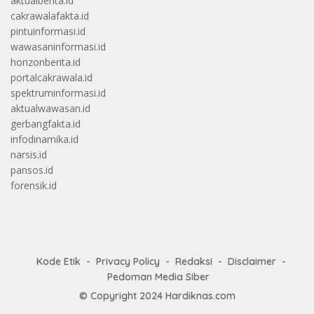
aktualberita.id
cakrawalafakta.id
pintuinformasi.id
wawasaninformasi.id
horizonberita.id
portalcakrawala.id
spektruminformasi.id
aktualwawasan.id
gerbangfakta.id
infodinamika.id
narsis.id
pansos.id
forensik.id
Kode Etik
Privacy Policy
Redaksi
Disclaimer
Pedoman Media Siber
© Copyright 2024
Hardiknas.com