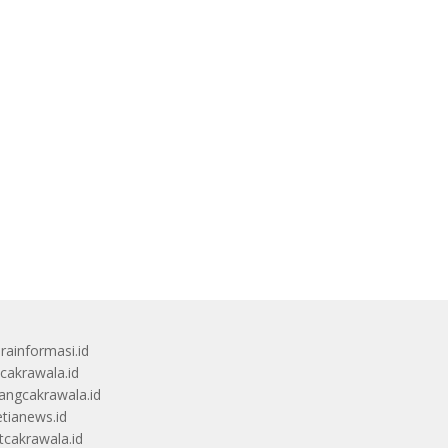
rainformasi.id
scakrawala.id
angcakrawala.id
etianews.id
itcakrawala.id