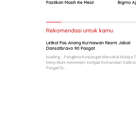
Pastikan Masih Ke Mesir
Bigmo A
Umur Pr
Rekomendasi untuk kamu
Letkol Pas Anang Kurniawan Resmi Jabat
Dansatbravo 90 Pasgat
loading… Panglima Korpasgat Marsekal Madya T
Deny Muis memimpin sertijab Komandan Satbra
Pasgat Di…