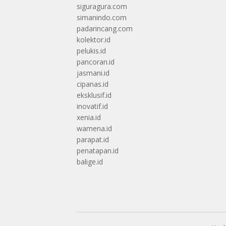
siguragura.com
simanindo.com
padarincang.com
kolektor.id
pelukis.id
pancoran.id
jasmani.id
cipanas.id
eksklusif.id
inovatif.id
xenia.id
wamena.id
parapat.id
penatapan.id
balige.id