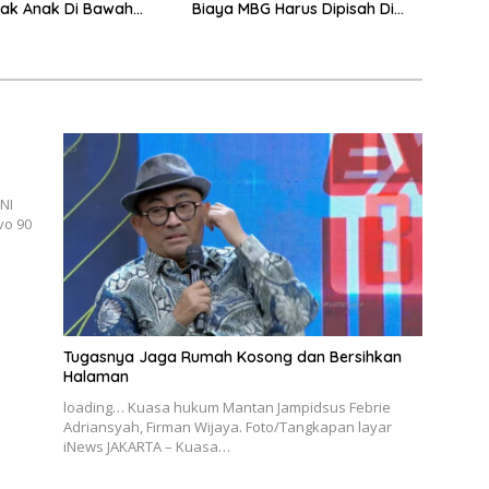
jak Anak Di Bawah
Biaya MBG Harus Dipisah Di
omosikan Vape
Biaya Pembelajaran
NI
vo 90
Tugasnya Jaga Rumah Kosong dan Bersihkan
Halaman
loading… Kuasa hukum Mantan Jampidsus Febrie
Adriansyah, Firman Wijaya. Foto/Tangkapan layar
iNews JAKARTA – Kuasa…