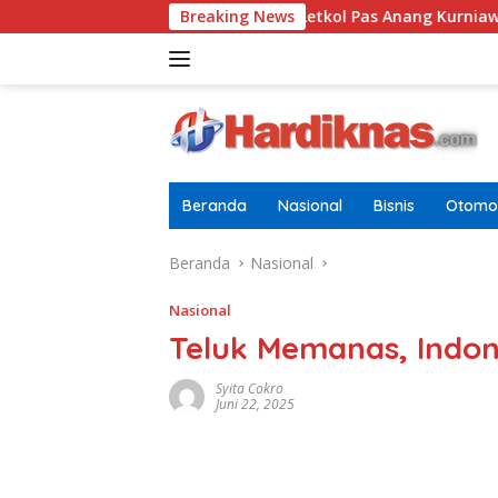
Langsung
Sebagai Pria Dewasa
Breaking News
Letkol Pas Anang Kurniawan Resm
ke
konten
Beranda
Nasional
Bisnis
Otomot
Beranda
Nasional
Nasional
Teluk Memanas, Indon
Syita Cokro
Juni 22, 2025