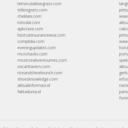
temeculabluegrass.com
langi
eldesigners.com
pint
cheklani.com
wawa
totodal.com
aktua
apkcrave.com
cakr
bestcarinsurancewsa.com
pint
complidia.com
wawa
eveningupdates.com
hori
mcochacks.com
port
mostcreativeresumes.com
spek
oxcarttavern.com
aktu
riceandshinebrunch.com
gerb
shoesknowledge.com
info
aktualinformasi.id
narsi
faktadunia.id
pans
foren