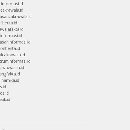
tinformasi.id
ucakrawala.id
sancakrawala.id
lberita.id
awalafakta.id
uinformasi.id
saninformasi.id
zonberita.id
alcakrawala.id
truminformasi.id
alwawasan.id
angfakta.id
dinamika.id
s.id
os.id
sik.id