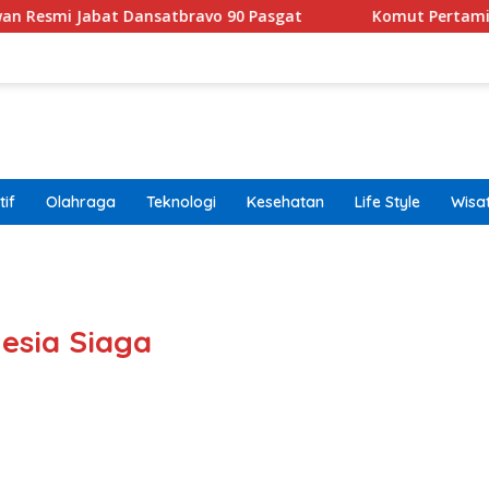
i Jabat Dansatbravo 90 Pasgat
Komut Pertamina Tegas
if
Olahraga
Teknologi
Kesehatan
Life Style
Wisa
band
esia Siaga