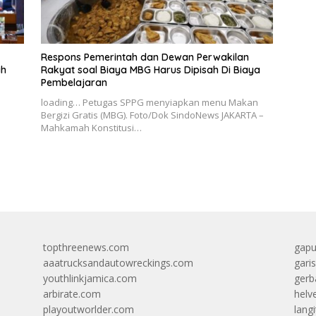
Respons Pemerintah dan Dewan Perwakilan
ah
Rakyat soal Biaya MBG Harus Dipisah Di Biaya
Pembelajaran
loading… Petugas SPPG menyiapkan menu Makan
Bergizi Gratis (MBG). Foto/Dok SindoNews JAKARTA –
Mahkamah Konstitusi…
topthreenews.com
gapu
aaatrucksandautowreckings.com
gari
youthlinkjamica.com
gerb
arbirate.com
helv
playoutworlder.com
lang