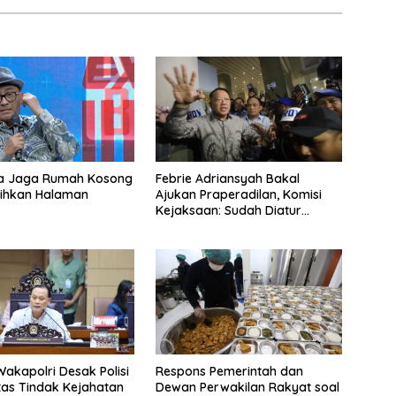
a Jaga Rumah Kosong
Febrie Adriansyah Bakal
sihkan Halaman
Ajukan Praperadilan, Komisi
Kejaksaan: Sudah Diatur
Hukum Kegiatan
akapolri Desak Polisi
Respons Pemerintah dan
tas Tindak Kejahatan
Dewan Perwakilan Rakyat soal