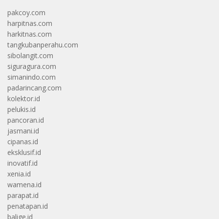
pakcoy.com
harpitnas.com
harkitnas.com
tangkubanperahu.com
sibolangit.com
siguragura.com
simanindo.com
padarincang.com
kolektor.id
pelukis.id
pancoran.id
jasmani.id
cipanas.id
eksklusif.id
inovatif.id
xenia.id
wamena.id
parapat.id
penatapan.id
balige.id