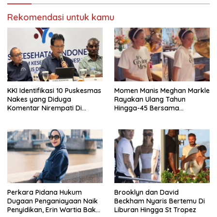
Rekomendasi untuk kamu
KKI Identifikasi 10 Puskesmas
Momen Manis Meghan Markle
Nakes yang Diduga
Rayakan Ulang Tahun
Komentar Nirempati Di
Hingga-45 Bersama
Pasien BPJS
Pengeran Harry
Perkara Pidana Hukum
Brooklyn dan David
Dugaan Penganiayaan Naik
Beckham Nyaris Bertemu Di
Penyidikan, Erin Wartia Bakal
Liburan Hingga St Tropez