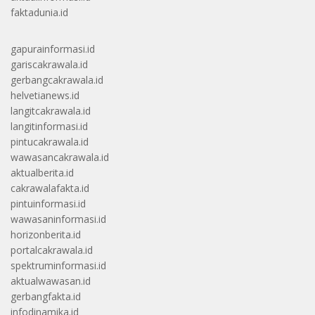
faktadunia.id
gapurainformasi.id
gariscakrawala.id
gerbangcakrawala.id
helvetianews.id
langitcakrawala.id
langitinformasi.id
pintucakrawala.id
wawasancakrawala.id
aktualberita.id
cakrawalafakta.id
pintuinformasi.id
wawasaninformasi.id
horizonberita.id
portalcakrawala.id
spektruminformasi.id
aktualwawasan.id
gerbangfakta.id
infodinamika.id