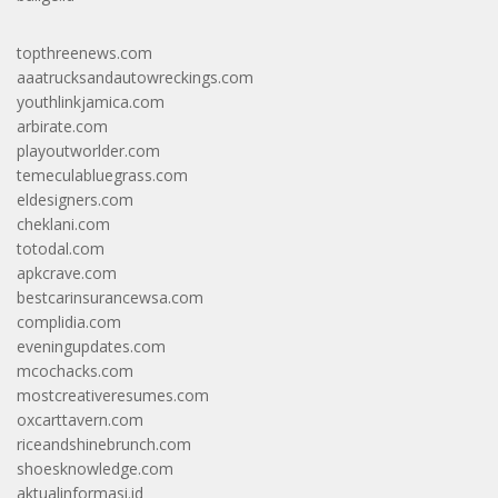
topthreenews.com
aaatrucksandautowreckings.com
youthlinkjamica.com
arbirate.com
playoutworlder.com
temeculabluegrass.com
eldesigners.com
cheklani.com
totodal.com
apkcrave.com
bestcarinsurancewsa.com
complidia.com
eveningupdates.com
mcochacks.com
mostcreativeresumes.com
oxcarttavern.com
riceandshinebrunch.com
shoesknowledge.com
aktualinformasi.id