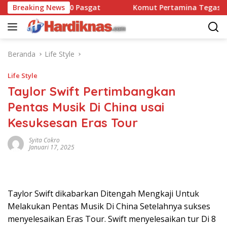
Langsung
Dansatbravo 90 Pasgat
Breaking News
Komut Pertamina Tegaskan Tak
ke
konten
Beranda
Life Style
Life Style
Taylor Swift Pertimbangkan
Pentas Musik Di China usai
Kesuksesan Eras Tour
Syita Cokro
Januari 17, 2025
Taylor Swift dikabarkan Ditengah Mengkaji Untuk
Melakukan Pentas Musik Di China Setelahnya sukses
menyelesaikan Eras Tour. Swift menyelesaikan tur Di 8