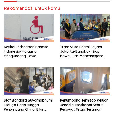
Rekomendasi untuk kamu
Ketika Perbedaan Bahasa
TransNusa Resmi Layani
Indonesia-Malaysia
Jakarta-Bangkok, Siap
Mengundang Tawa
Bawa Turis Mancanegara
Hingga Indonesia
Staf Bandara Suvarnabhumi
Penumpang Terhisap Keluar
Diduga Rasis Hingga
Jendela, Maskapai Sebut
Penumpang China, Bikin
Pesawat Tetap Teraman
Gestur Mata Sipit