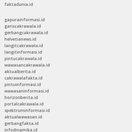
faktadunia.id
gapurainformasi.id
gariscakrawala.id
gerbangcakrawala.id
helvetianews.id
langitcakrawala.id
langitinformasi.id
pintucakrawala.id
wawasancakrawala.id
aktualberita.id
cakrawalafakta.id
pintuinformasi.id
wawasaninformasi.id
horizonberita.id
portalcakrawala.id
spektruminformasi.id
aktualwawasan.id
gerbangfakta.id
infodinamika.id