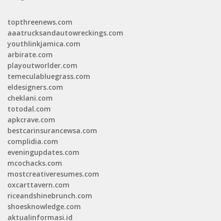
topthreenews.com
aaatrucksandautowreckings.com
youthlinkjamica.com
arbirate.com
playoutworlder.com
temeculabluegrass.com
eldesigners.com
cheklani.com
totodal.com
apkcrave.com
bestcarinsurancewsa.com
complidia.com
eveningupdates.com
mcochacks.com
mostcreativeresumes.com
oxcarttavern.com
riceandshinebrunch.com
shoesknowledge.com
aktualinformasi.id