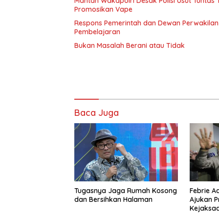
Mantan Wakapolri Desak Polisi Usut Tunta
Promosikan Vape
Respons Pemerintah dan Dewan Perwakilan 
Pembelajaran
Bukan Masalah Berani atau Tidak
Baca Juga
Tugasnya Jaga Rumah Kosong
Febrie A
dan Bersihkan Halaman
Ajukan P
Kejaksaa
Hukum K