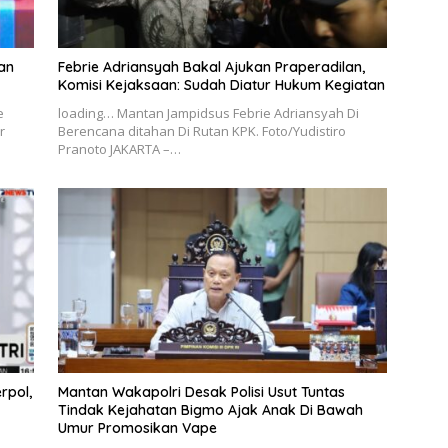
an
Febrie Adriansyah Bakal Ajukan Praperadilan,
Komisi Kejaksaan: Sudah Diatur Hukum Kegiatan
e
loading… Mantan Jampidsus Febrie Adriansyah Di
r
Berencana ditahan Di Rutan KPK. Foto/Yudistiro
Pranoto JAKARTA –…
rpol,
Mantan Wakapolri Desak Polisi Usut Tuntas
Tindak Kejahatan Bigmo Ajak Anak Di Bawah
Umur Promosikan Vape