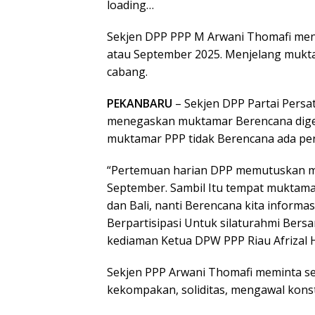
loading…
Sekjen DPP PPP M Arwani Thomafi me
atau September 2025. Menjelang mukt
cabang.
PEKANBARU
– Sekjen DPP Partai Pers
menegaskan muktamar Berencana digel
muktamar PPP tidak Berencana ada pe
“Pertemuan harian DPP memutuskan mu
September. Sambil Itu tempat muktama
dan Bali, nanti Berencana kita informa
Berpartisipasi Untuk silaturahmi Ber
kediaman Ketua DPW PPP Riau Afrizal H
Sekjen PPP Arwani Thomafi meminta se
kekompakan, soliditas, mengawal konsti