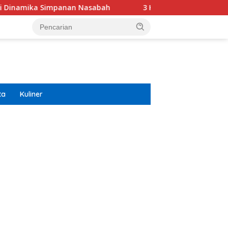
panan Nasabah
3 Kendaraan Pribadi Jagoan Suzuki Bisa D
ta
Kuliner
ar besar starlight princess1000 bagi bonus