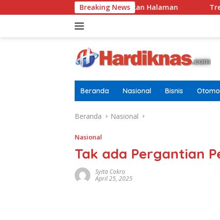
Langsung
ah Kosong dan Bersihkan Halaman
Breaking News
Trend Populer Mak
ke
konten
Beranda
Nasional
Bisnis
Otomot
Beranda
Nasional
Nasional
Tak ada Pergantian 
Syita Cokro
April 25, 2025