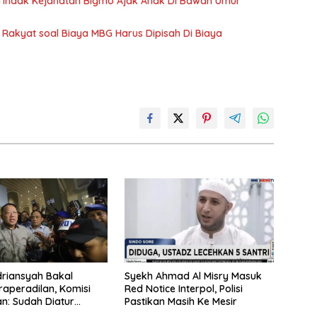
s Tindak Kejahatan Bigmo Ajak Anak Di Bawah Umur
Rakyat soal Biaya MBG Harus Dipisah Di Biaya
driansyah Bakal
Syekh Ahmad Al Misry Masuk
raperadilan, Komisi
Red Notice Interpol, Polisi
n: Sudah Diatur
Pastikan Masih Ke Mesir
egiatan