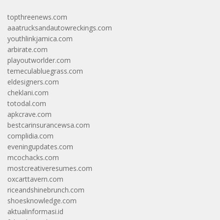
topthreenews.com
aaatrucksandautowreckings.com
youthlinkjamica.com
arbirate.com
playoutworlder.com
temeculabluegrass.com
eldesigners.com
cheklani.com
totodal.com
apkcrave.com
bestcarinsurancewsa.com
complidia.com
eveningupdates.com
mcochacks.com
mostcreativeresumes.com
oxcarttavern.com
riceandshinebrunch.com
shoesknowledge.com
aktualinformasi.id