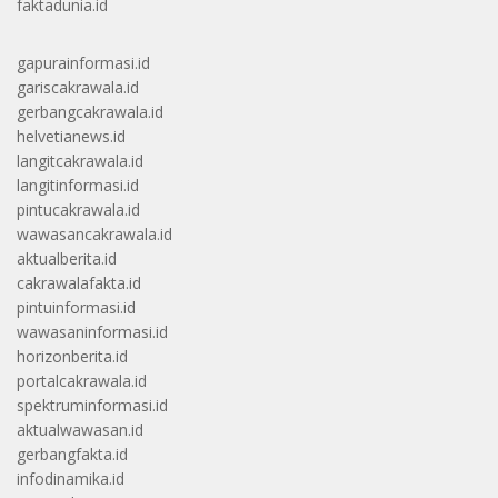
faktadunia.id
gapurainformasi.id
gariscakrawala.id
gerbangcakrawala.id
helvetianews.id
langitcakrawala.id
langitinformasi.id
pintucakrawala.id
wawasancakrawala.id
aktualberita.id
cakrawalafakta.id
pintuinformasi.id
wawasaninformasi.id
horizonberita.id
portalcakrawala.id
spektruminformasi.id
aktualwawasan.id
gerbangfakta.id
infodinamika.id