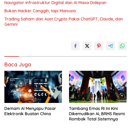
Navigator Infrastruktur Digital dan AI Masa Didepan
Bukan Hacker Canggih, tapi Manusia
Trading Saham dan Aset Crypto Pakai ChatGPT, Claude, dan
Gemini
Baca Juga
Demam AI Menyapu Pasar
Tambang Emas RI Ini Kini
Elektronik Buatan China
Dikemudikan AI, BRMS Resmi
Rombak Total Sistemnya