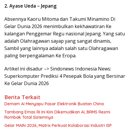
2. Ayase Ueda – Jepang
Absennya Kaoru Mitoma dan Takumi Minamino Di
Gelar Dunia 2026 menimbulkan kekhawatiran Ke
kalangan Penggemar Regu nasional Jepang. Yang satu
adalah Olahragawan sayap yang sangat dinamis,
Sambil yang lainnya adalah salah satu Olahragawan
paling berpengalaman Ke Eropa.
Artikel ini disadur –> Sindonews Indonesia News:
Superkomputer Prediksi 4 Pesepak Bola yang Bersinar
Ke Gelar Dunia 2026
Berita Terkait
Demam AI Menyapu Pasar Elektronik Buatan China
Tambang Emas RI Ini Kini Dikemudikan AI, BRMS Resmi
Rombak Total Sistemnya
Gelar MAIN 2026, Matrix Perkuat Kolaborasi Industri ISP