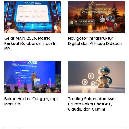
Gelar MAIN 2026, Matrix
Navigator Infrastruktur
Perkuat Kolaborasi Industri
Digital dan AI Masa Didepan
ISP
Bukan Hacker Canggih, tapi
Trading Saham dan Aset
Manusia
Crypto Pakai ChatGPT,
Claude, dan Gemini