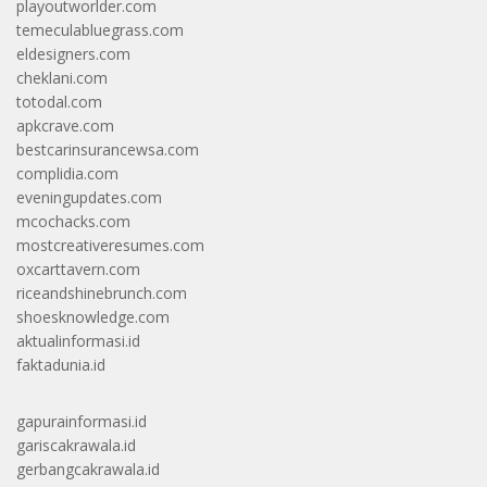
playoutworlder.com
temeculabluegrass.com
eldesigners.com
cheklani.com
totodal.com
apkcrave.com
bestcarinsurancewsa.com
complidia.com
eveningupdates.com
mcochacks.com
mostcreativeresumes.com
oxcarttavern.com
riceandshinebrunch.com
shoesknowledge.com
aktualinformasi.id
faktadunia.id
gapurainformasi.id
gariscakrawala.id
gerbangcakrawala.id