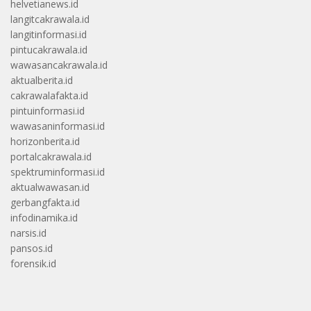
helvetianews.id
langitcakrawala.id
langitinformasi.id
pintucakrawala.id
wawasancakrawala.id
aktualberita.id
cakrawalafakta.id
pintuinformasi.id
wawasaninformasi.id
horizonberita.id
portalcakrawala.id
spektruminformasi.id
aktualwawasan.id
gerbangfakta.id
infodinamika.id
narsis.id
pansos.id
forensik.id