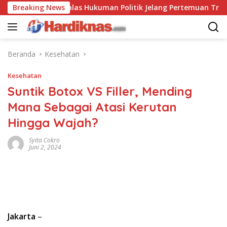
Langsung
ina Saling Balas Hukuman Politik Jelang Pertemuan Trump dan 
Breaking News
ke
konten
Beranda
Kesehatan
Kesehatan
Suntik Botox VS Filler, Mending
Mana Sebagai Atasi Kerutan
Hingga Wajah?
Syita Cokro
Juni 2, 2024
Jakarta
–