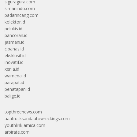
siguragura.com
simanindo.com
padarincang.com
kolektor.id
pelukis.id
pancoran.id
jasmani.id
cipanas.id
eksklusif.id
inovatif.id
xenia.id
wamena.id
parapat.id
penatapan.id
balige.id
topthreenews.com
aaatrucksandautowreckings.com
youthlinkjamica.com
arbirate.com