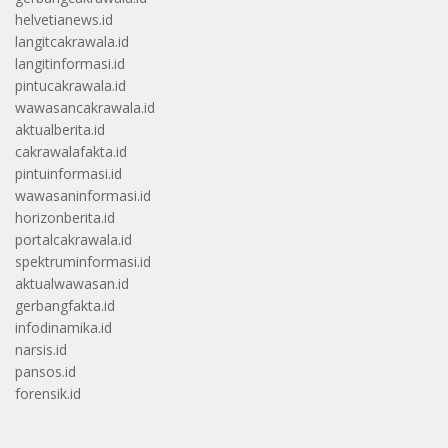
helvetianews.id
langitcakrawala.id
langitinformasi.id
pintucakrawala.id
wawasancakrawala.id
aktualberita.id
cakrawalafakta.id
pintuinformasi.id
wawasaninformasi.id
horizonberita.id
portalcakrawala.id
spektruminformasi.id
aktualwawasan.id
gerbangfakta.id
infodinamika.id
narsis.id
pansos.id
forensik.id