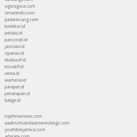
siguragura.com
simanindo.com
padarincang.com
kolektor.id
pelukis.id
pancoran.id
jasmani.id
cipanas.id
eksklusif.id
inovatif.id
xenia.id
wamena.id
parapat.id
penatapan.id
balige.id
topthreenews.com
aaatrucksandautowreckings.com
youthlinkjamica.com
arbirate.com