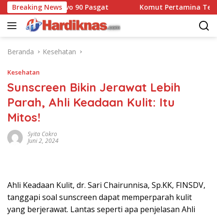
Langsung
bat Dansatbravo 90 Pasgat
Breaking News
Komut Pertamina Tegaskan
ke
konten
Beranda
Kesehatan
Kesehatan
Sunscreen Bikin Jerawat Lebih
Parah, Ahli Keadaan Kulit: Itu
Mitos!
Syita Cokro
Juni 2, 2024
Ahli Keadaan Kulit, dr. Sari Chairunnisa, Sp.KK, FINSDV,
tanggapi soal sunscreen dapat memperparah kulit
yang berjerawat. Lantas seperti apa penjelasan Ahli