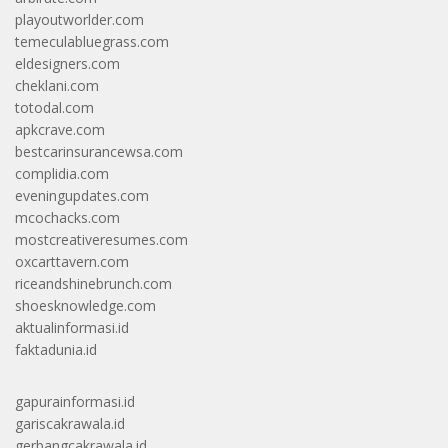
playoutworlder.com
temeculabluegrass.com
eldesigners.com
cheklani.com
totodal.com
apkcrave.com
bestcarinsurancewsa.com
complidia.com
eveningupdates.com
mcochacks.com
mostcreativeresumes.com
oxcarttavern.com
riceandshinebrunch.com
shoesknowledge.com
aktualinformasi.id
faktadunia.id
gapurainformasi.id
gariscakrawala.id
gerbangcakrawala.id