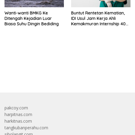
Wanti-wanti BMKG Ke
Buntut Rentetan Kematian,
Ditengah Kejadian Luar
IDI Usul Jam Kerja Ahli
Biasa Suhu Dingin Bediding
Kemakmuran Internship 40
Jam Per Minggu
bandar besar starlight princess1000 bagi bonus
pakcoy.com
harpitnas.com
harkitnas.com
tangkubanperahu.com
sibolangit.com