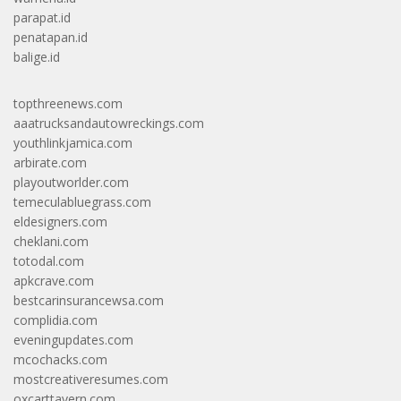
parapat.id
penatapan.id
balige.id
topthreenews.com
aaatrucksandautowreckings.com
youthlinkjamica.com
arbirate.com
playoutworlder.com
temeculabluegrass.com
eldesigners.com
cheklani.com
totodal.com
apkcrave.com
bestcarinsurancewsa.com
complidia.com
eveningupdates.com
mcochacks.com
mostcreativeresumes.com
oxcarttavern.com