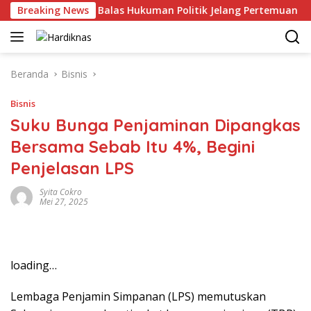
Langsung
-China Saling Balas Hukuman Politik Jelang Pertemuan Trump da
Breaking News
ke
konten
Beranda
Bisnis
Bisnis
Suku Bunga Penjaminan Dipangkas
Bersama Sebab Itu 4%, Begini
Penjelasan LPS
Syita Cokro
Mei 27, 2025
loading…
Lembaga Penjamin Simpanan (LPS) memutuskan