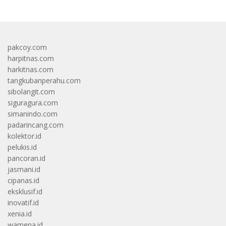
pakcoy.com
harpitnas.com
harkitnas.com
tangkubanperahu.com
sibolangit.com
siguragura.com
simanindo.com
padarincang.com
kolektor.id
pelukis.id
pancoran.id
jasmani.id
cipanas.id
eksklusif.id
inovatif.id
xenia.id
wamena.id