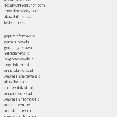
riceandshinebrunch.com
shoesknowledge.com
aktualinformasi.id
faktadunia.id
gapurainformasi.id
gariscakrawala.id
gerbangcakrawala.id
helvetianews.id
langitcakrawala.id
langitinformasi.id
pintucakrawala.id
wawasancakrawala.id
aktualberita.id
cakrawalafakta.id
pintuinformasi.id
wawasaninformasi.id
horizonberita.id
portalcakrawala.id
spektruminformasi.id