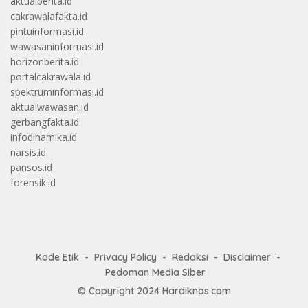
aktualberita.id
cakrawalafakta.id
pintuinformasi.id
wawasaninformasi.id
horizonberita.id
portalcakrawala.id
spektruminformasi.id
aktualwawasan.id
gerbangfakta.id
infodinamika.id
narsis.id
pansos.id
forensik.id
Kode Etik
Privacy Policy
Redaksi
Disclaimer
Pedoman Media Siber
© Copyright 2024
Hardiknas.com