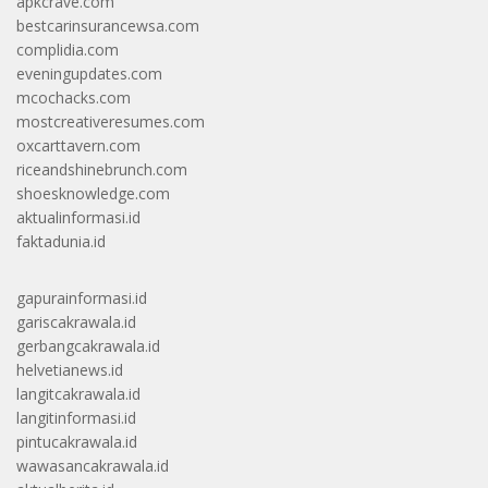
apkcrave.com
bestcarinsurancewsa.com
complidia.com
eveningupdates.com
mcochacks.com
mostcreativeresumes.com
oxcarttavern.com
riceandshinebrunch.com
shoesknowledge.com
aktualinformasi.id
faktadunia.id
gapurainformasi.id
gariscakrawala.id
gerbangcakrawala.id
helvetianews.id
langitcakrawala.id
langitinformasi.id
pintucakrawala.id
wawasancakrawala.id