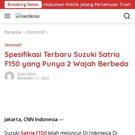
Langsung
aling Balas Hukuman Politik Jelang Pertemuan Trump dan Xi Ji
Breaking News
ke
konten
Beranda
Otomotif
Otomotif
Spesifikasi Terbaru Suzuki Satria
F150 yang Punya 2 Wajah Berbeda
Syita Cokro
November 11, 2025
Jakarta, CNN Indonesia
—
Suzuki
Satria F150
telah meluncur Di Indonesia Di