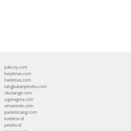
bandar besar starlight princess1000 bagi bonus
pakcoy.com
harpitnas.com
harkitnas.com
tangkubanperahu.com
sibolangit.com
siguragura.com
simanindo.com
padarincang.com
kolektor.id
pelukis.id