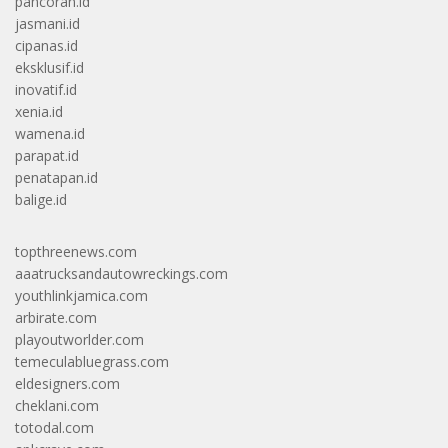
pancoran.id
jasmani.id
cipanas.id
eksklusif.id
inovatif.id
xenia.id
wamena.id
parapat.id
penatapan.id
balige.id
topthreenews.com
aaatrucksandautowreckings.com
youthlinkjamica.com
arbirate.com
playoutworlder.com
temeculabluegrass.com
eldesigners.com
cheklani.com
totodal.com