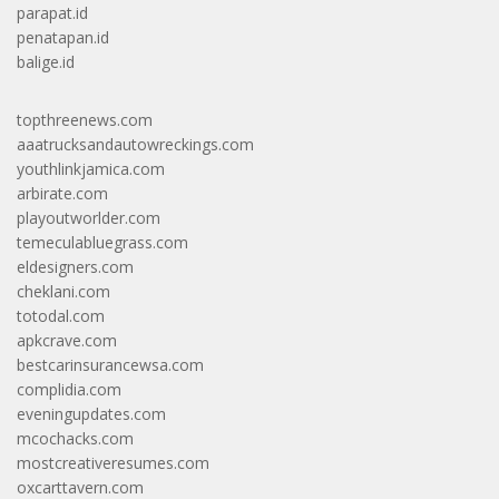
parapat.id
penatapan.id
balige.id
topthreenews.com
aaatrucksandautowreckings.com
youthlinkjamica.com
arbirate.com
playoutworlder.com
temeculabluegrass.com
eldesigners.com
cheklani.com
totodal.com
apkcrave.com
bestcarinsurancewsa.com
complidia.com
eveningupdates.com
mcochacks.com
mostcreativeresumes.com
oxcarttavern.com