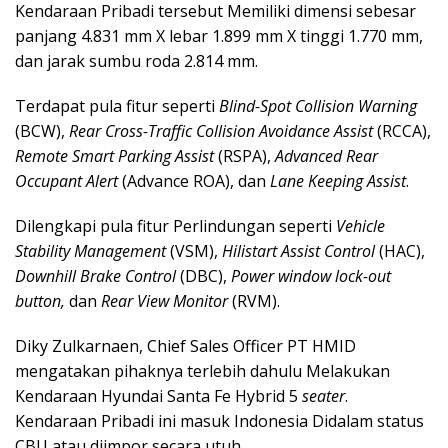
Kendaraan Pribadi tersebut Memiliki dimensi sebesar
panjang 4.831 mm X lebar 1.899 mm X tinggi 1.770 mm,
dan jarak sumbu roda 2.814 mm.
Terdapat pula fitur seperti
Blind-Spot Collision Warning
(BCW),
Rear Cross-Traffic Collision Avoidance Assist
(RCCA),
Remote Smart Parking Assist
(RSPA),
Advanced Rear
Occupant Alert
(Advance ROA), dan
Lane Keeping Assist
.
Dilengkapi pula fitur Perlindungan seperti
Vehicle
Stability Management
(VSM),
Hilistart Assist Control
(HAC),
Downhill Brake Control
(DBC),
Power window
lock-out
button,
dan
Rear View Monitor
(RVM).
Diky Zulkarnaen, Chief Sales Officer PT HMID
mengatakan pihaknya terlebih dahulu Melakukan
Kendaraan Hyundai Santa Fe Hybrid 5
seater
.
Kendaraan Pribadi ini masuk Indonesia Didalam status
CBU atau diimpor secara utuh.