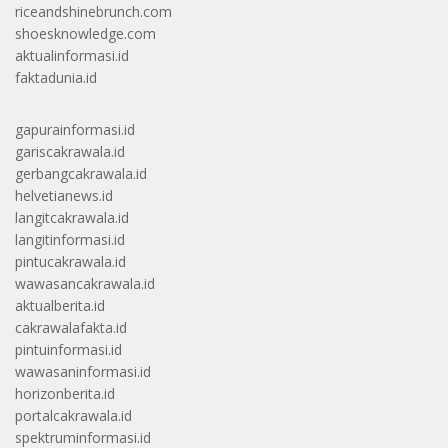
riceandshinebrunch.com
shoesknowledge.com
aktualinformasi.id
faktadunia.id
gapurainformasi.id
gariscakrawala.id
gerbangcakrawala.id
helvetianews.id
langitcakrawala.id
langitinformasi.id
pintucakrawala.id
wawasancakrawala.id
aktualberita.id
cakrawalafakta.id
pintuinformasi.id
wawasaninformasi.id
horizonberita.id
portalcakrawala.id
spektruminformasi.id