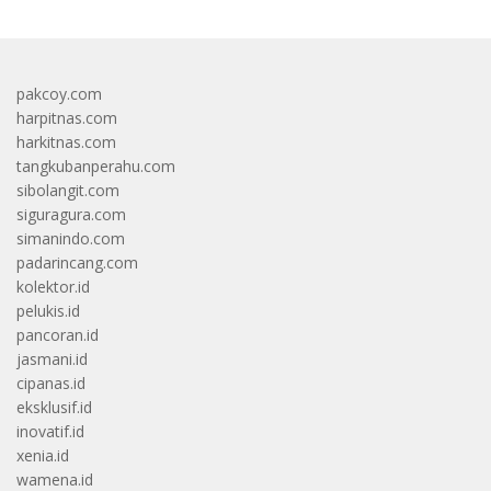
pakcoy.com
harpitnas.com
harkitnas.com
tangkubanperahu.com
sibolangit.com
siguragura.com
simanindo.com
padarincang.com
kolektor.id
pelukis.id
pancoran.id
jasmani.id
cipanas.id
eksklusif.id
inovatif.id
xenia.id
wamena.id