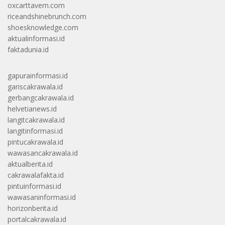
oxcarttavern.com
riceandshinebrunch.com
shoesknowledge.com
aktualinformasi.id
faktadunia.id
gapurainformasi.id
gariscakrawala.id
gerbangcakrawala.id
helvetianews.id
langitcakrawala.id
langitinformasi.id
pintucakrawala.id
wawasancakrawala.id
aktualberita.id
cakrawalafakta.id
pintuinformasi.id
wawasaninformasi.id
horizonberita.id
portalcakrawala.id