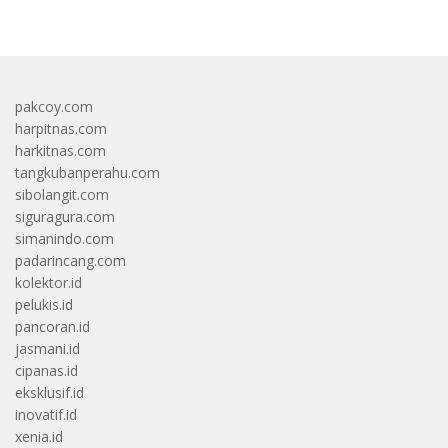
pakcoy.com
harpitnas.com
harkitnas.com
tangkubanperahu.com
sibolangit.com
siguragura.com
simanindo.com
padarincang.com
kolektor.id
pelukis.id
pancoran.id
jasmani.id
cipanas.id
eksklusif.id
inovatif.id
xenia.id