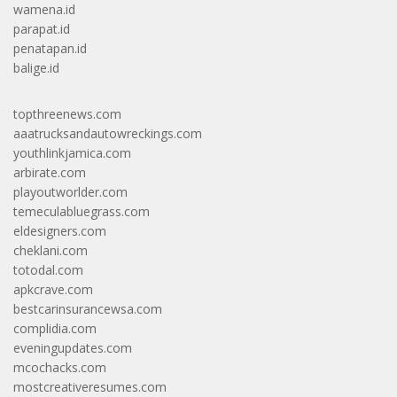
wamena.id
parapat.id
penatapan.id
balige.id
topthreenews.com
aaatrucksandautowreckings.com
youthlinkjamica.com
arbirate.com
playoutworlder.com
temeculabluegrass.com
eldesigners.com
cheklani.com
totodal.com
apkcrave.com
bestcarinsurancewsa.com
complidia.com
eveningupdates.com
mcochacks.com
mostcreativeresumes.com